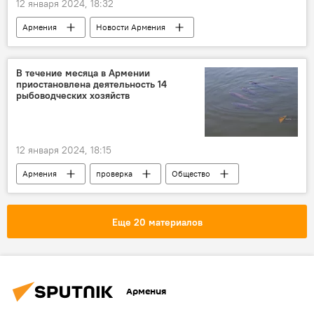
12 января 2024, 18:32
Армения
Новости Армения
Политика
Ильхам Алиев
власть
эксперт
самоубийство
Ереван
В течение месяца в Армении
приостановлена деятельность 14
рыбоводческих хозяйств
12 января 2024, 18:15
Армения
проверка
Общество
Новости Армения
Еще 20 материалов
Армения