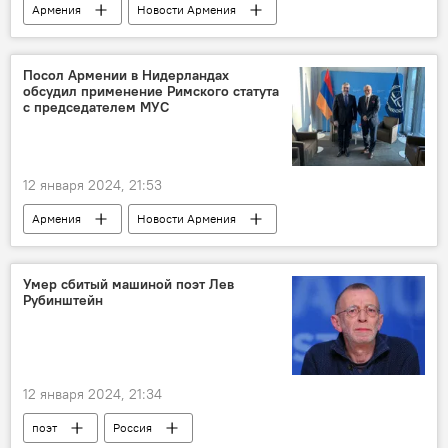
Армения
Новости Армения
Азербайджан
Нагорный Карабах
компенсация
Посол Армении в Нидерландах
обсудил применение Римского статута
с председателем МУС
12 января 2024, 21:53
Армения
Новости Армения
Нидерланды
посольство
Умер сбитый машиной поэт Лев
Рубинштейн
12 января 2024, 21:34
поэт
Россия