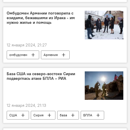
Омбудсмен Армении поговорила с
езидами, бежавшими из Ирака - им
нужно жилье и помощь
12 января 2024, 21:27
омбудсмен
Армения
Новости Армения
езиды
Анаит Манасян
База США на северо-востоке Сирии
подверглась атаке БПЛА – РИА
12 января 2024, 21:13
США
Сирия
база
БПЛА