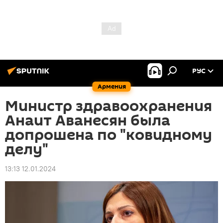
РУС
Армения
Министр здравоохранения
Анаит Аванесян была
допрошена по "ковидному
делу"
13:13 12.01.2024