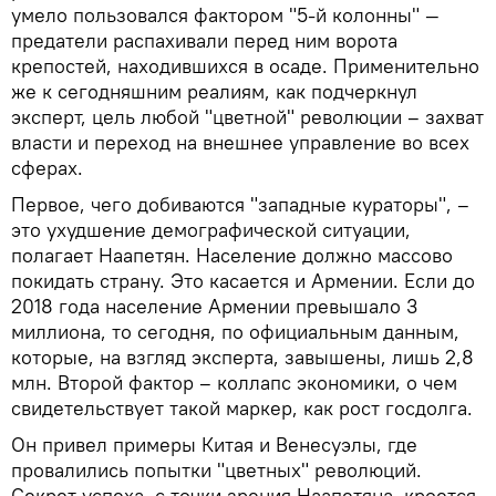
умело пользовался фактором "5-й колонны" —
предатели распахивали перед ним ворота
крепостей, находившихся в осаде. Применительно
же к сегодняшним реалиям, как подчеркнул
эксперт, цель любой "цветной" революции – захват
власти и переход на внешнее управление во всех
сферах.
Первое, чего добиваются "западные кураторы", –
это ухудшение демографической ситуации,
полагает Наапетян. Население должно массово
покидать страну. Это касается и Армении. Если до
2018 года население Армении превышало 3
миллиона, то сегодня, по официальным данным,
которые, на взгляд эксперта, завышены, лишь 2,8
млн. Второй фактор – коллапс экономики, о чем
свидетельствует такой маркер, как рост госдолга.
Он привел примеры Китая и Венесуэлы, где
провалились попытки "цветных" революций.
Секрет успеха, с точки зрения Наапетяна, кроется