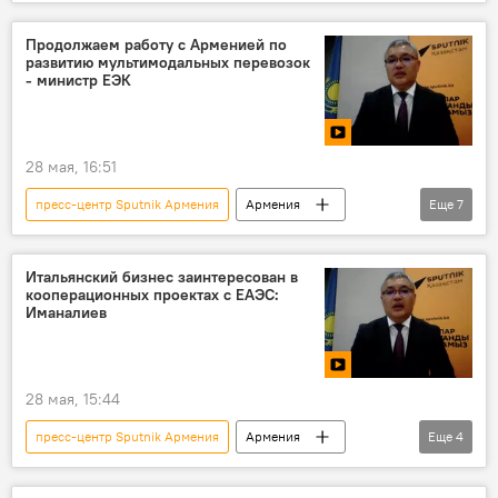
Евразийская интеграция
Пресс-центр
Продолжаем работу с Арменией по
развитию мультимодальных перевозок
- министр ЕЭК
28 мая, 16:51
пресс-центр Sputnik Армения
Армения
Еще
7
ЕАЭС
ЕЭК
перевозки
Экономика
Новости Армения
Итальянский бизнес заинтересован в
кооперационных проектах с ЕАЭС:
Видео
Пресс-центр
Иманалиев
28 мая, 15:44
пресс-центр Sputnik Армения
Армения
Еще
4
Новости Армения
ЕАЭС