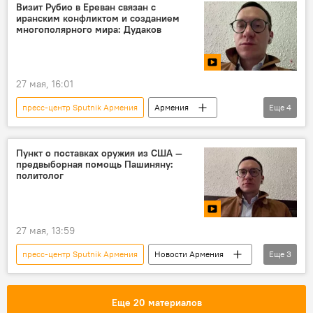
Пресс-центр
Видео
Визит Рубио в Ереван связан с
иранским конфликтом и созданием
многополярного мира: Дудаков
27 мая, 16:01
пресс-центр Sputnik Армения
Армения
Еще
4
Новости Армения
Пресс-центр
Марк Рубио
Видео
Пункт о поставках оружия из США —
предвыборная помощь Пашиняну:
политолог
27 мая, 13:59
пресс-центр Sputnik Армения
Новости Армения
Еще
3
США
Видео
Пресс-центр
Еще 20 материалов