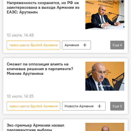
Новости Армения
Видео
Напряженность сохранится, но РФ не
заинтересована в выходе Армении из
Пресс-центр
ЕАЭС: Арутюнян
10 июля, 14:48
пресс-центр Sputnik Армения
Армения
Еще
4
Россия
ЕАЭС
Новости Армения
Пресс-центр
Сможет ли оппозиция влиять на
ключевые решения в парламенте?
Мнение Арутюняна
10 июля, 14:35
пресс-центр Sputnik Армения
Новости Армения
Еще
3
Политика
оппозиция
Пресс-центр
Экс-премьер Армении назвал
парламентские выборы