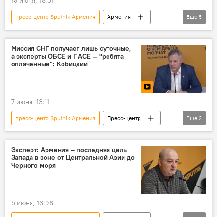
18 июня, 18:31
пресс-центр Sputnik Армения
Армения
Еще
5
Новости Армения
Аналитика
Политика
Видео
Пресс-центр
Миссия СНГ получает лишь суточные,
а эксперты ОБСЕ и ПАСЕ — "ребята
оплаченные": Кобицкий
7 июня, 13:11
пресс-центр Sputnik Армения
Пресс-центр
Еще
2
Армения
Новости Армения
Эксперт: Армения – последняя цель
Запада в зоне от Центральной Азии до
Черного моря
5 июня, 13:08