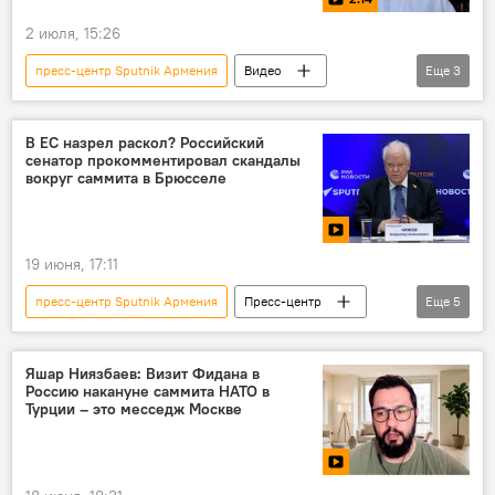
2 июля, 15:26
пресс-центр Sputnik Армения
Видео
Еще
3
Израиль
Геноцид армян
Пресс-центр
В ЕС назрел раскол? Российский
сенатор прокомментировал скандалы
вокруг саммита в Брюсселе
19 июня, 17:11
пресс-центр Sputnik Армения
Пресс-центр
Еще
5
Россия
ЕС
Совет Федерации
Видео
Аналитика
Яшар Ниязбаев: Визит Фидана в
Россию накануне саммита НАТО в
Турции – это месседж Москве