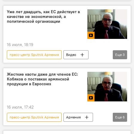
Новости Армения
Политика
Пашинян Никол
Михаил Мишустин
Уже лет двадцать, как ЕС действует в
качестве не экономической, а
сенатор
Видео
Пресс-центр
политической организации
16 июля, 18:19
пресс-центр Sputnik Армения
Видео
Еще
3
Пресс-центр
эксперт
Аналитика
Жесткие квоты даже для членов ЕС:
Кобяков о поставках армянской
продукции в Евросоюз
16 июля, 17:42
пресс-центр Sputnik Армения
Армения
Еще
6
ЕС
Экономика
рынок