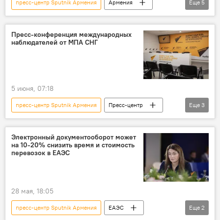
пресс-центр Sputnik Армения
Армения
Еще
5
выборы
Запад
Политика
Новости Армения
Пресс-центр
Пресс-конференция международных
наблюдателей от МПА СНГ
5 июня, 07:18
пресс-центр Sputnik Армения
Пресс-центр
Еще
3
СНГ
пресс-конференция
наблюдатели
Электронный документооборот может
на 10-20% снизить время и стоимость
перевозок в ЕАЭС
28 мая, 18:05
пресс-центр Sputnik Армения
ЕАЭС
Еще
2