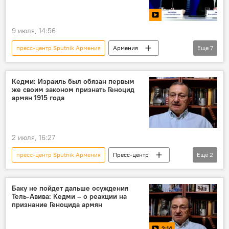
9 июля, 14:56
пресс-центр Sputnik Армения
Армения
Еще
7
Новости Армения
Турция
Москва
Пресс-центр
круглый стол
Кедми: Израиль был обязан первым
же своим законом признать Геноцид
"Россия сегодня"
Видео
армян 1915 года
2 июля, 16:27
пресс-центр Sputnik Армения
Пресс-центр
Еще
2
Геноцид армян
Израиль
Баку не пойдет дальше осуждения
Тель-Авива: Кедми – о реакции на
признание Геноцида армян
2:14