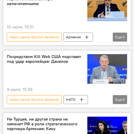
нелегитимными
10 июля, 13:51
пресс-центр Sputnik Армения
Армения
Еще
5
Новости Армения
выборы
Общество
Политика
Пресс-центр
Посредством Kill Web США подставят
под удар европейцев: Данилов
9 июля, 15:56
пресс-центр Sputnik Армения
НАТО
Еще
5
В мире
Россия
Пресс-центр
круглый стол
"Россия сегодня"
Ни Турция, ни другая страна не
заменит РФ в роли стратегического
партнера Армении: Кику