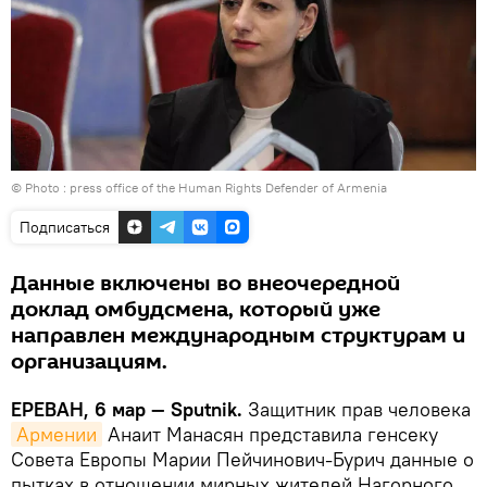
© Photo :
press office of the Human Rights Defender of Armenia
Подписаться
Данные включены во внеочередной
доклад омбудсмена, который уже
направлен международным структурам и
организациям.
ЕРЕВАН, 6 мар — Sputnik.
Защитник прав человека
Армении
Анаит Манасян представила генсеку
Совета Европы Марии Пейчинович-Бурич данные о
пытках в отношении мирных жителей Нагорного