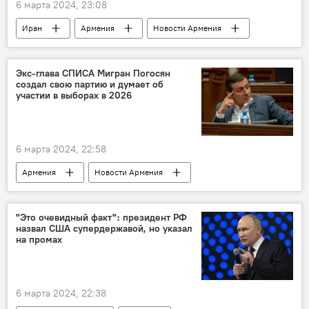
6 марта 2024, 23:08
Иран
Армения
Новости Армения
оборона
Экс-глава СПИСА Мигран Погосян
создал свою партию и думает об
участии в выборах в 2026
6 марта 2024, 22:58
Армения
Новости Армения
Мигран Погосян
"Это очевидный факт"։ президент РФ
назвал США супердержавой, но указал
на промах
6 марта 2024, 22:38