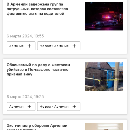
Новости Армения
В Армении задержана группа
патрульных, которая составляла
фиктивные акты на водителей
6 марта 2024, 19:55
Армения
Новости Армения
патрульная служба
штраф
Происшествия и инциденты в Ереване
Обвиняемый по делу о жестоком
убийстве в Пемзашене частично
признал вину
6 марта 2024, 19:25
Армения
Новости Армения
убийство
Экс-министр обороны Армении