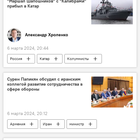
"Маршал Шапошников" с "Калибрами"
прибыл в Катар
Александр Хроленко
6 марта 2024, 20:44
Россия
Катар
Колумнисты
Сурен Папикян обсудил с иранским
коллегой развитие сотрудничества в
сфере обороны
6 марта 2024, 20:12
Армения
Иран
министр
оборона
Политика