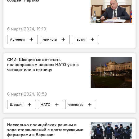
создает партию
6 марта 2024, 19:10
Армения
министр
партия
Политика
Новости Армения
СМИ: Швеция может стать
полноправным членом НАТО уже в
четверг или в пятницу
6 марта 2024, 18:58
Швеция
НАТО
членство
В мире
Несколько полицейских ранены в
ходе столкновений с протестующими
фермерами в Варшаве