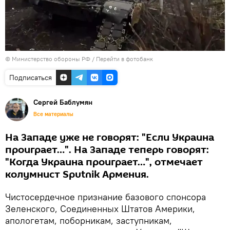
© Министерство обороны РФ
/
Перейти в фотобанк
Подписаться
Сергей Баблумян
Все материалы
На Западе уже не говорят: "Если Украина
проиграет…". На Западе теперь говорят:
"Когда Украина проиграет…", отмечает
колумнист Sputnik Армения.
Чистосердечное признание базового спонсора
Зеленского, Соединенных Штатов Америки,
апологетам, поборникам, заступникам,