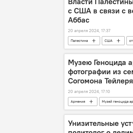
Власти Палестин
с США в связи с в
Аббас
20 апреля 2024, 17:37
Палестина
США
о
Музею Геноцида 
фотографии из се
Согомона Тейлер
20 апреля 2024, 17:10
Армения
Музей геноцида а
Унизительные уст
политолог о дели