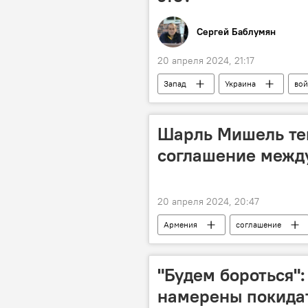
Сергей Баблумян
20 апреля 2024, 21:17
Запад
Украина
вой
Шарль Мишель те
соглашение межд
20 апреля 2024, 20:47
Армения
соглашение
Новости Армения
"Будем бороться"
намерены покида