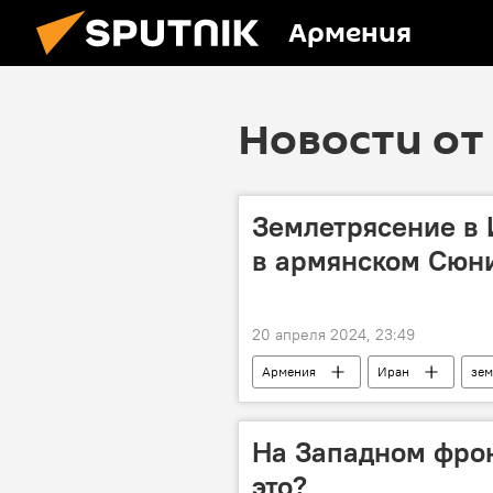
Армения
Новости от 
Землетрясение в 
в армянском Сюн
20 апреля 2024, 23:49
Армения
Иран
зем
Новости Армения
На Западном фрон
это?