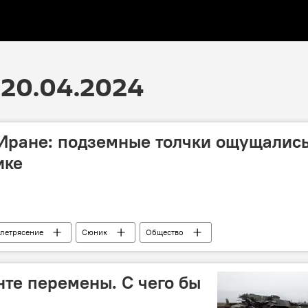
20.04.2024
Иране: подземные толчки ощущались
ике
летрясение
Сюник
Общество
те перемены. С чего бы