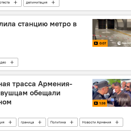
отеста
делимитация
лила станцию метро в
0:07
идео
ная трасса Армения-
тавушцам обещали
яном
1:38
ция
граница
Политика
Новости Армения