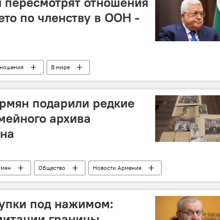
ы пересмотрят отношения
ето по членству в ООН -
тношения
В мире
армян подарили редкие
мейного архива
яна
рмян
Общество
Новости Армения
упки под нажимом:
митации границы