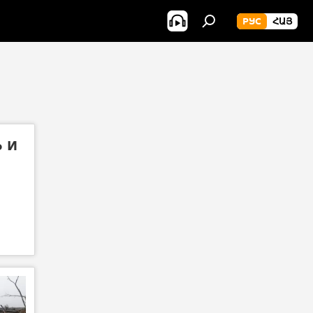
РУС
ՀԱՅ
 и