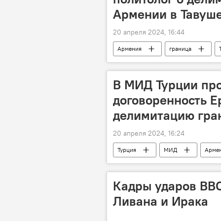
Армении в Тавуш
20 апреля 2024, 16:44
Армения
граница
Новости Армения
В МИД Турции пр
договоренность Е
делимитацию гра
20 апреля 2024, 16:24
Турция
МИД
Арме
Кадры ударов ВВС
Ливана и Ирака