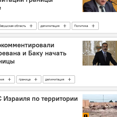
е
Тавушская область
делимитация
Политика
окомментировали
ревана и Баку начать
ницы
ния
граница
делимитация
 Израиля по территории