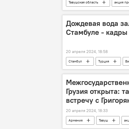
Тавушская область
акция пр
Дождевая вода за
Стамбуле - кадры
20 апреля 2024, 18:58
Стамбул
Турция
В
Межгосударствен
Грузия открыта: 
встречу с Григор
20 апреля 2024, 18:33
Армения
Тавуш
ак