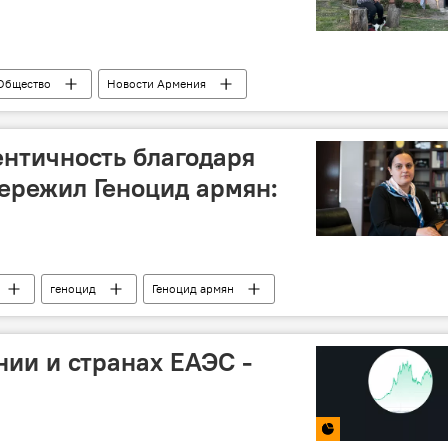
Общество
Новости Армения
нтичность благодаря
пережил Геноцид армян:
геноцид
Геноцид армян
ународная ассоциация исследователей геноцида (IAGS)
ии и странах ЕАЭС -