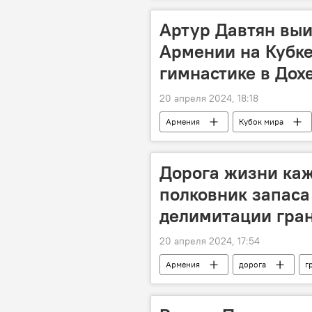
Артур Давтян выи
Армении на Кубке
гимнастике в Дох
20 апреля 2024, 18:18
Армения
Кубок мира
Дорога жизни каж
полковник запаса 
делимитации гра
20 апреля 2024, 17:54
Армения
дорога
г