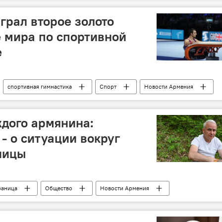
грал второе золото
 мира по спортивной
е
спортивная гимнастика
Спорт
Новости Армения
дого армянина:
- о ситуации вокруг
ницы
раница
Общество
Новости Армения