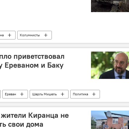
на
Колумнисты
пло приветствовал
у Ереваном и Баку
Ереван
Шарль Мишель
Политика
: жители Киранца не
ть свои дома