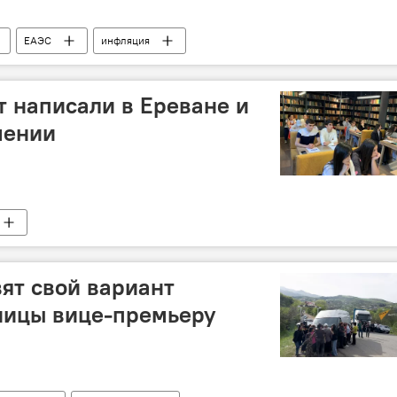
ЕАЭС
инфляция
т написали в Ереване и
мении
ят свой вариант
ницы вице-премьеру