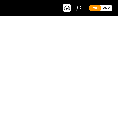
РУС
ՀԱՅ