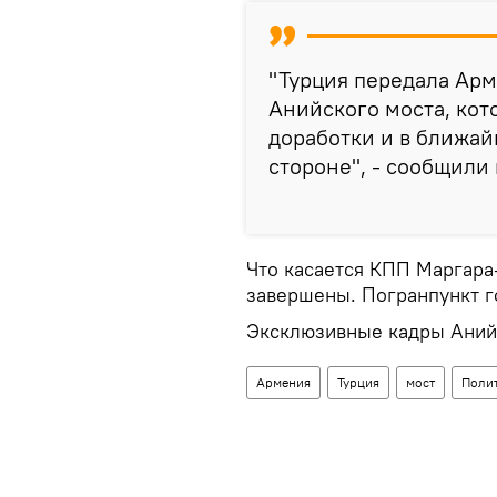
"Турция передала Арм
Анийского моста, кот
доработки и в ближай
стороне", - сообщили
Что касается КПП Маргара
завершены. Погранпункт го
Эксклюзивные кадры Аний
Армения
Турция
мост
Поли