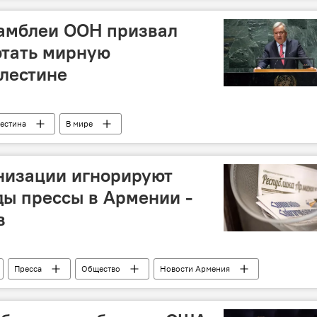
самблеи ООН призвал
отать мирную
лестине
естина
В мире
низации игнорируют
ы прессы в Армении -
в
Пресса
Общество
Новости Армения