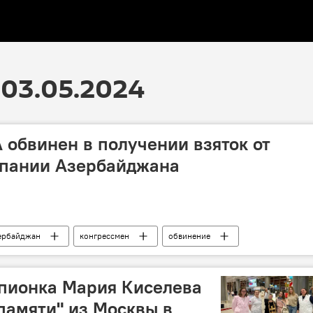
03.05.2024
обвинен в получении взяток от
мпании Азербайджана
ербайджан
конгрессмен
обвинение
пионка Мария Киселева
 памяти" из Москвы в