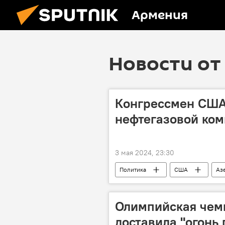
Армения
Новости от 
Конгрессмен США 
нефтегазовой ко
3 мая 2024, 23:30
Политика
США
Аз
взятка
Олимпийская чем
доставила "огонь