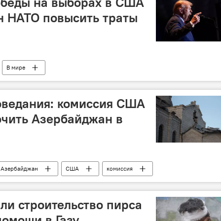
обеды на выборах в США
ан НАТО повысить траты
В мире
оведания: комиссия США
ючить Азербайджан в
Азербайджан
США
комиссия
ли строительство пирса
помощи в Газу