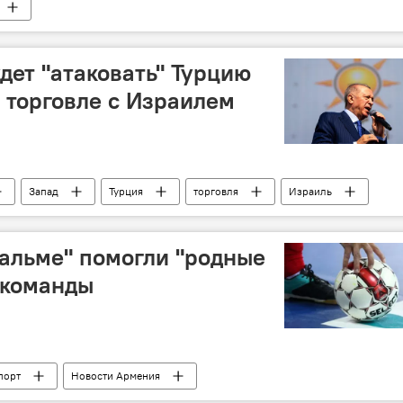
дет "атаковать" Турцию
 торговле с Израилем
Запад
Турция
торговля
Израиль
Пальме" помогли "родные
 команды
порт
Новости Армения