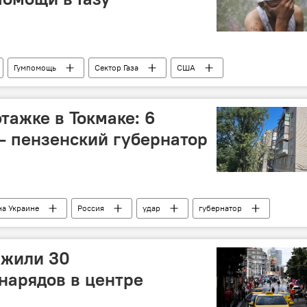
Гумпомощь
Сектор Газа
США
тажке в Токмаке: 6
– пензенский губернатор
на Украине
Россия
удар
губернатор
ужили 30
нарядов в центре