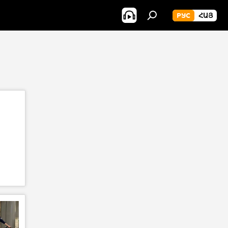
РУС
ՀԱՅ