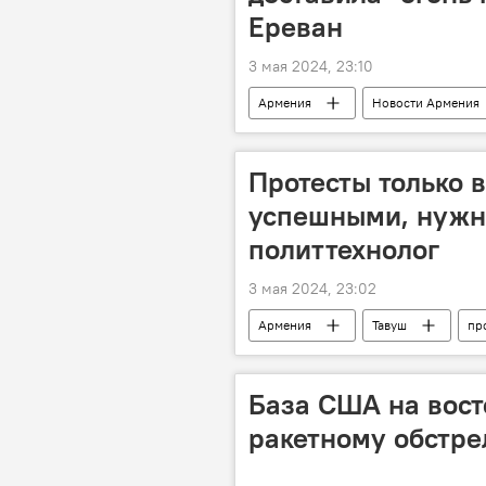
Ереван
3 мая 2024, 23:10
Армения
Новости Армения
Москва
Протесты только в
успешными, нужно
политтехнолог
3 мая 2024, 23:02
Армения
Тавуш
пр
База США на вост
ракетному обстре