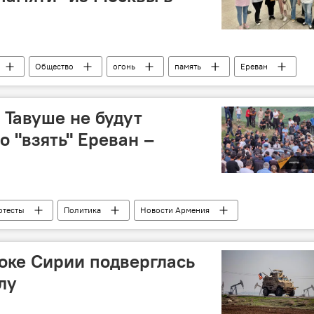
Общество
огонь
память
Ереван
 Тавуше не будут
 "взять" Ереван –
отесты
Политика
Новости Армения
оке Сирии подверглась
лу