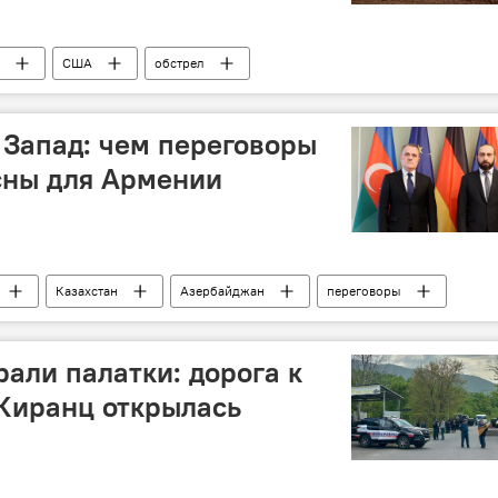
США
обстрел
- Запад: чем переговоры
сны для Армении
Казахстан
Азербайджан
переговоры
али палатки: дорога к
Киранц открылась