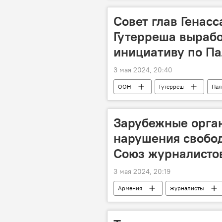
Совет глав Генас
Гутерреша выраб
инициативу по Па
3 мая 2024, 20:40
ООН
Гутерреш
Пал
Зарубежные орга
нарушения свобод
Союз журналисто
3 мая 2024, 20:19
Армения
журналисты