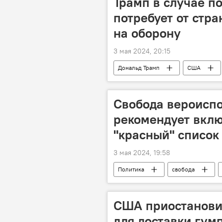
Трамп в случае п
потребует от стр
на оборону
3 мая 2024, 20:15
Дональд Трамп
США
Свобода вероисп
рекомендует вкл
"красный" список
3 мая 2024, 19:58
Политика
свобода
США приостанови
для доставки гум