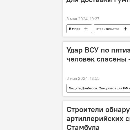
3 мая 2024, 19:37
В мире
строительство
Удар ВСУ по пятиэ
человек спасены 
3 мая 2024, 18:55
Защита Донбасса. Спецоперация РФ 
Строители обнар
артиллерийских с
Стамбула