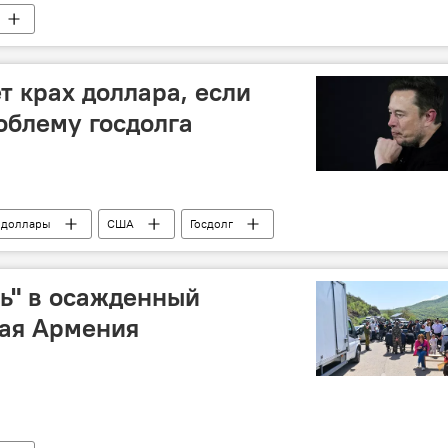
т крах доллара, если
облему госдолга
доллары
США
Госдолг
ь" в осажденный
вая Армения