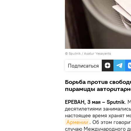
© Sputnik / Asatur Yesayants
Подписаться
Борьба против свобод
пирамиды авторитарно
ЕРЕВАН, 3 мая – Sputnik
. 
десятилетиями занимались
настоящее время хранят м
Армении
. Об этом говор
случаю Международного д