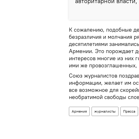
авторитарной власти,
К сожалению, подобные де
безразличия и молчания р
десятилетиями занимались
Армении. Это порождает до
интересов многие из них 
ими же провозглашенных, 
Союз журналистов поздрав
информации, желает им ос
все возможное для скорей
необратимой свободы слов
Армения
журналисты
Пресса