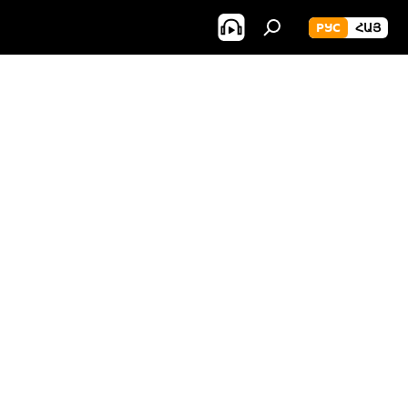
РУС
ՀԱՅ