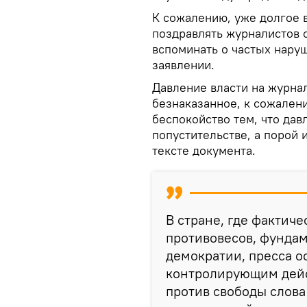
К сожалению, уже долгое 
поздравлять журналистов 
вспоминать о частых наруш
заявлении.
Давление власти на журна
безнаказанное, к сожален
беспокойство тем, что дав
попустительстве, а порой и
тексте документа.
В стране, где фактич
противовесов, фунда
демократии, пресса о
контролирующим дейст
против свободы слов