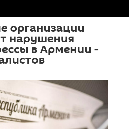
е организации
т нарушения
ессы в Армении -
алистов