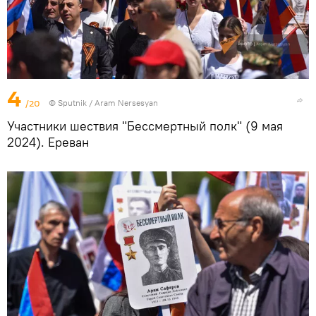
4
/20
© Sputnik / Aram Nersesyan
Участники шествия "Бессмертный полк" (9 мая
2024). Еревaн