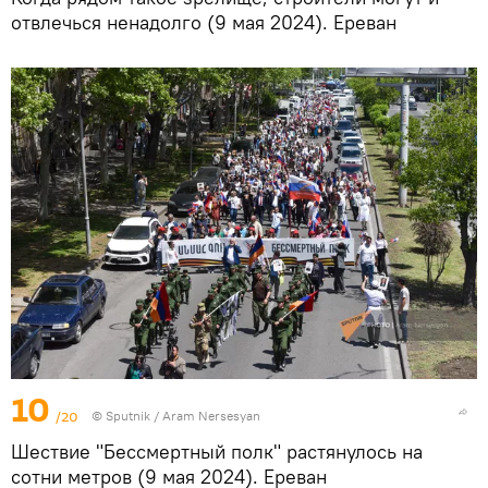
отвлечься ненадолго (9 мая 2024). Еревaн
10
/20
© Sputnik / Aram Nersesyan
Шествие "Бессмертный полк" растянулось на
сотни метров (9 мая 2024). Еревaн