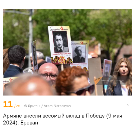
11
/20
© Sputnik / Aram Nersesyan
Армяне внесли весомый вклад в Победу (9 мая
2024). Еревaн