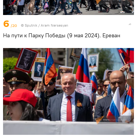
6
/20
© Sputnik / Aram Nersesyan
На пути к Парку Победы (9 мая 2024). Еревaн