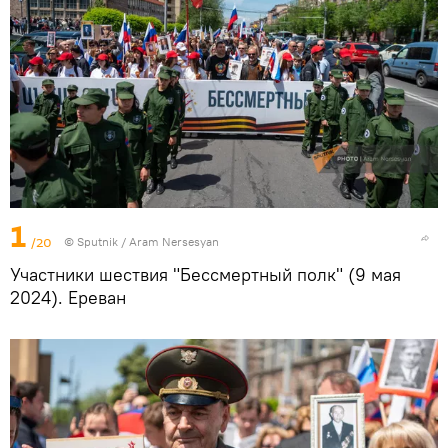
1
/20
© Sputnik / Aram Nersesyan
Участники шествия "Бессмертный полк" (9 мая
2024). Еревaн