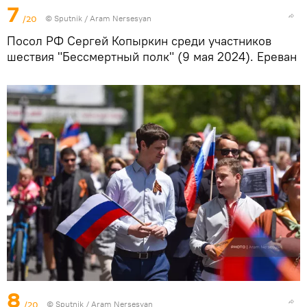
7
/20
© Sputnik / Aram Nersesyan
Посол РФ Сергей Копыркин среди участников
шествия "Бессмертный полк" (9 мая 2024). Еревaн
8
/20
© Sputnik / Aram Nersesyan