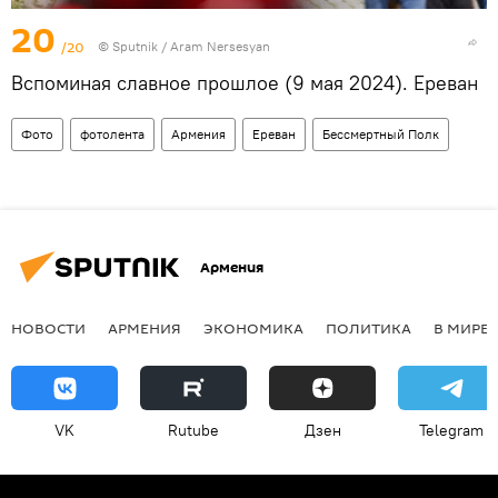
20
/20
© Sputnik / Aram Nersesyan
Вспоминая славное прошлое (9 мая 2024). Еревaн
Фото
фотолента
Армения
Ереван
Бессмертный Полк
Армения
НОВОСТИ
АРМЕНИЯ
ЭКОНОМИКА
ПОЛИТИКА
В МИРЕ
VK
Rutube
Дзен
Telegram