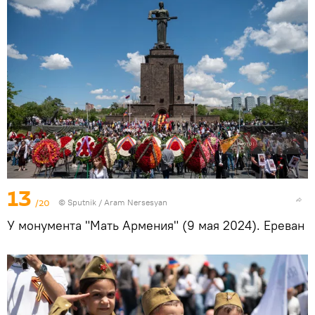
13
/20
© Sputnik / Aram Nersesyan
У монумента "Мать Армения" (9 мая 2024). Еревaн