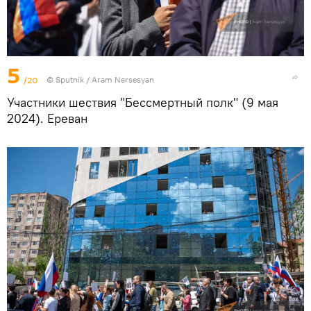
5
/20
© Sputnik / Aram Nersesyan
Участники шествия "Бессмертный полк" (9 мая
2024). Еревaн