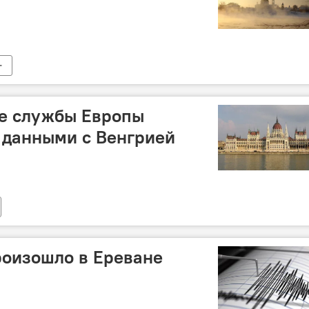
е службы Европы
 данными с Венгрией
роизошло в Ереване