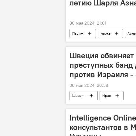
летию Шарля Азн
30 мая 2024, 21:01
Париж
марка
Азна
Швеция обвиняет 
преступных банд 
против Израиля -
30 мая 2024, 20:38
Швеция
Иран
Intelligence Onli
консультантов в 