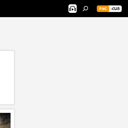
РУС
ՀԱՅ