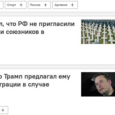
Спорт
Россия
Армения
, что РФ не пригласили
и союзников в
то Трамп предлагал ему
трации в случае