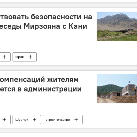
ствовать безопасности на
беседы Мирзояна с Кани
Иран
компенсаций жителям
ется в администрации
Шурнух
строительство