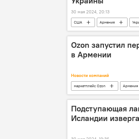
Украины
30 мая 2024, 20:13
США
Армения
Укр
Ozon запустил п
в Армении
Новости компаний
маркетплейс Ozon
Армения
Подступающая лав
Исландии изверга