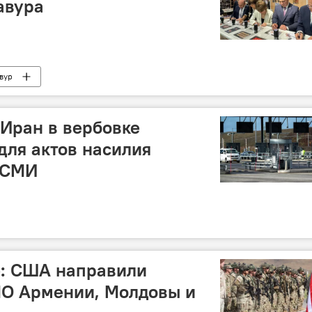
авура
вур
Иран в вербовке
для актов насилия
 СМИ
ne: США направили
МО Армении, Молдовы и