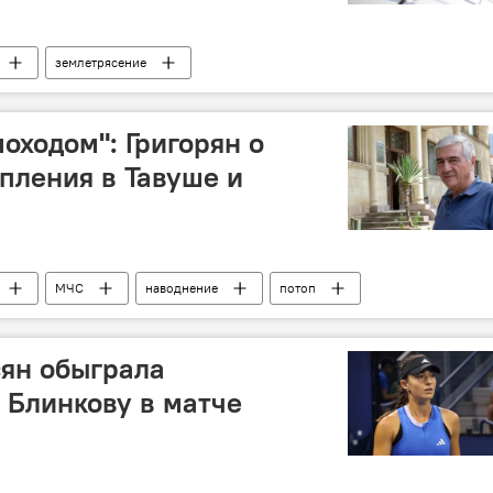
землетрясение
оходом": Григорян о
пления в Тавуше и
МЧС
наводнение
потоп
ян обыграла
 Блинкову в матче