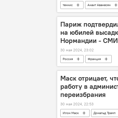
теннис
Анаит Аванесян
Новости Армения
Париж подтвердил
на юбилей высадк
Нормандии - СМИ
30 мая 2024, 23:02
Россия
Франция
Маск отрицает, ч
работу в админис
переизбрания
30 мая 2024, 22:53
Илон Маск
Дональд Трамп