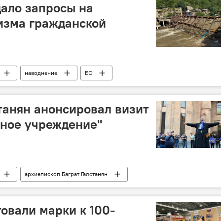
ало запросы на
изма гражданской
наводнение
ЕС
танян анонсировал визит
жное учреждение"
архиепископ Баграт Галстанян
овали марки к 100-