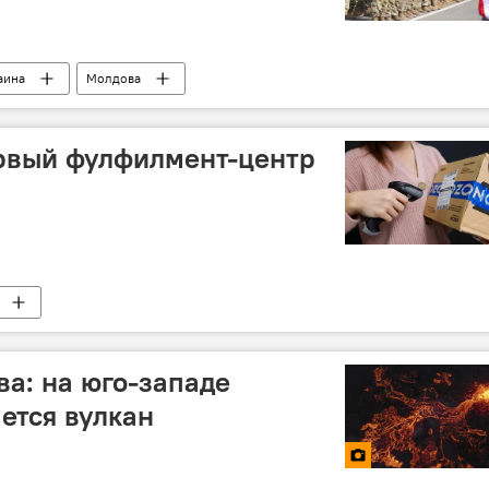
аина
Молдова
ервый фулфилмент-центр
а: на юго-западе
ется вулкан