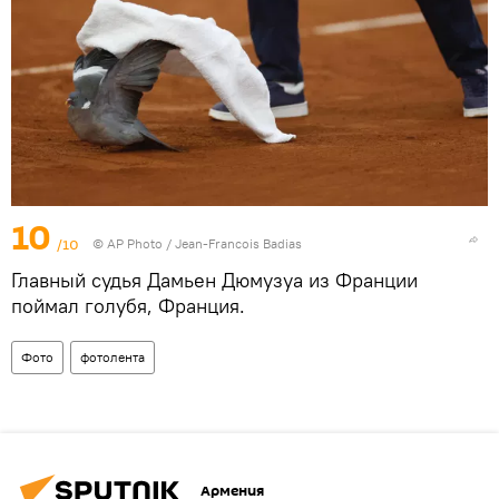
10
/10
© AP Photo / Jean-Francois Badias
Главный судья Дамьен Дюмузуа из Франции
поймал голубя, Франция.
Фото
фотолента
Армения