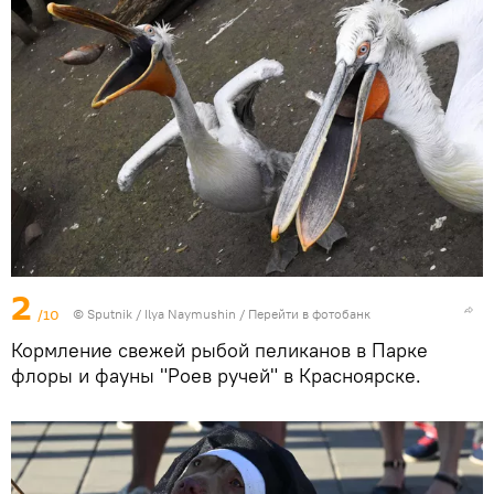
2
/10
© Sputnik / Ilya Naymushin
/
Перейти в фотобанк
Кормление свежей рыбой пеликанов в Парке
флоры и фауны "Роев ручей" в Красноярске.