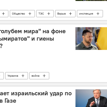
Общество
ТЭС
Взрыв
инспекция
голубем мира" на фоне
ымиратов" и гиены
?
Украина
война
ает израильский удар по
в Газе