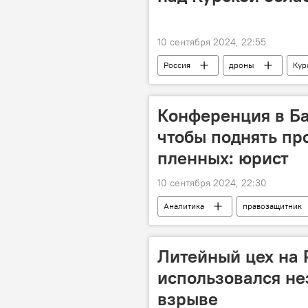
10 сентября 2024, 22:55
Россия
дроны
Кур
Конференция в Ба
чтобы поднять пр
пленных: юрист
10 сентября 2024, 22:30
Аналитика
правозащитник
военнопленные
Конференц
Литейный цех на 
использовался не
взрыве