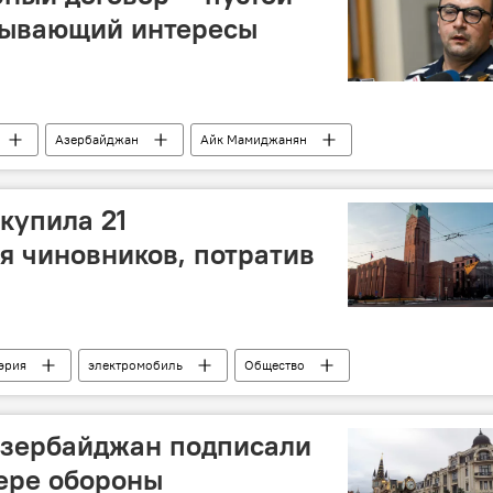
итывающий интересы
Азербайджан
Айк Мамиджанян
купила 21
я чиновников, потратив
эрия
электромобиль
Общество
 Азербайджан подписали
ере обороны