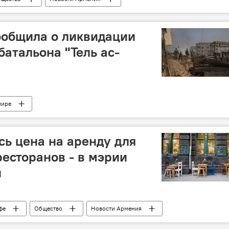
ообщила о ликвидации
батальона "Тель ас-
мире
ь цена на аренду для
ресторанов - в мэрии
и
фе
Общество
Новости Армения