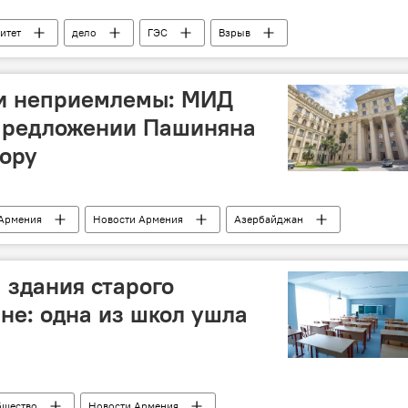
итет
дело
ГЭС
Взрыв
и неприемлемы: МИД
предложении Пашиняна
ору
Армения
Новости Армения
Азербайджан
Мирный договор
 здания старого
ане: одна из школ ушла
щество
Новости Армения