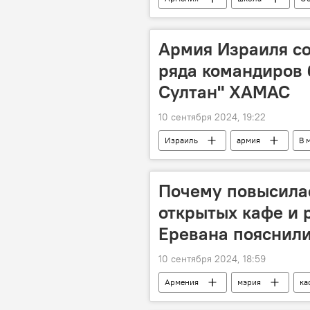
Армия Израиля с
ряда командиров 
Султан" ХАМАС
10 сентября 2024, 19:22
Израиль
армия
В 
Почему повысилас
открытых кафе и 
Еревана пояснил
10 сентября 2024, 18:59
Армения
мэрия
ка