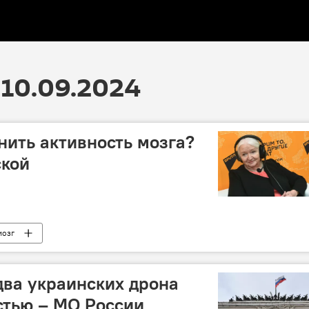
10.09.2024
нить активность мозга?
ской
мозг
ва украинских дрона
стью – МО России