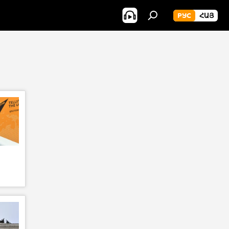
РУС
ՀԱՅ