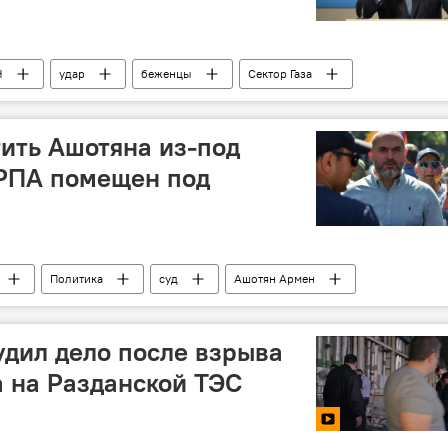
Н
удар
беженцы
Сектор Газа
ить Ашотяна из-под
 РПА помещен под
Политика
суд
Ашотян Армен
дил дело после взрыва
а на Разданской ТЭС