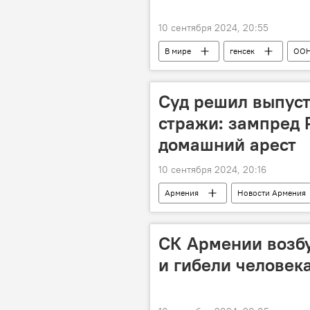
10 сентября 2024, 20:55
В мире
генсек
ОО
Суд решил выпуст
стражи: зампред
домашний арест
10 сентября 2024, 20:16
Армения
Новости Армения
РПА
арест
СК Армении возбу
и гибели человек