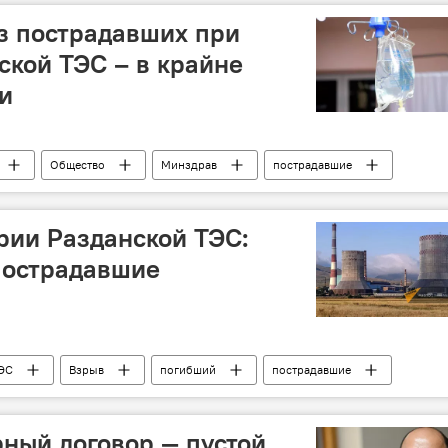
з пострадавших при
ской ТЭС – в крайне
и
Общество
Минздрав
пострадавшие
рии Разданской ТЭС:
пострадавшие
ЭС
Взрыв
погибший
пострадавшие
ный договор — пустой