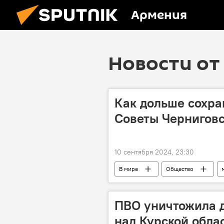
Армения
Новости от 
Как дольше сохра
Советы Чернигов
10 сентября 2024, 23:30
В мире
Общество
ПВО уничтожила д
над Курской обла