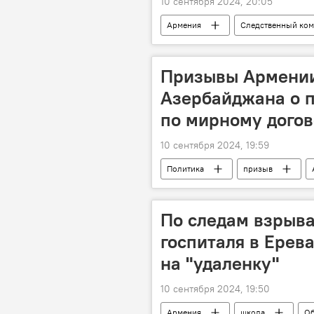
10 сентября 2024, 20:05
Армения
Следственный ком
Призывы Армени
Азербайджана о 
по мирному догов
10 сентября 2024, 19:59
Политика
призыв
МИД
Пашинян Никол
По следам взрыва
госпиталя в Ерев
на "удаленку"
10 сентября 2024, 19:50
Армения
школа
Об