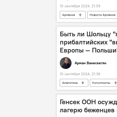
10 сентября 2024, 21:59
Армения
Новости Армения
Быть ли Шольцу "
прибалтийских "в
Европы — Польши
Арман Ванескегян
10 сентября 2024, 21:36
Аналитика
Колумнисты
Генсек ООН осужд
лагерю беженцев 