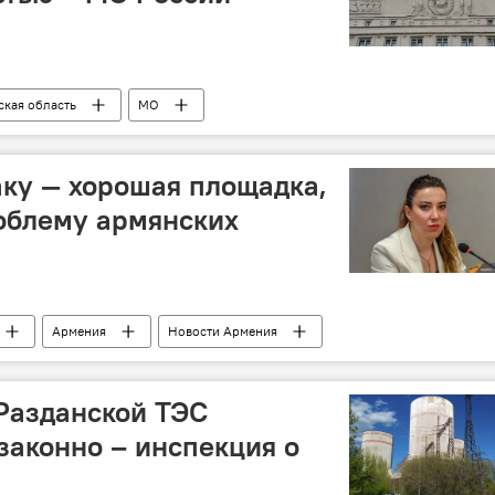
ская область
МО
ку — хорошая площадка,
облему армянских
Армения
Новости Армения
ия
Разданской ТЭС
законно – инспекция о