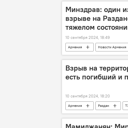
Минздрав: один и
взрыве на Раздан
тяжелом состояни
10 сентября 2024, 18:49
Армения
Новости Армения
Взрыв
ТЭС
Взрыв на террито
есть погибший и 
10 сентября 2024, 18:20
Армения
Раздан
Т
Мамиджанян: Мир