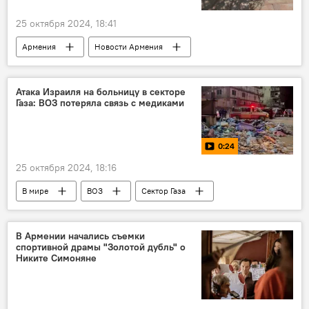
25 октября 2024, 18:41
Армения
Новости Армения
Следственный комитет
Происшествия и инциденты в Армении
Атака Израиля на больницу в секторе
Газа: ВОЗ потеряла связь с медиками
налоги
0:24
25 октября 2024, 18:16
В мире
ВОЗ
Сектор Газа
больница
Видео
В Армении начались съемки
спортивной драмы "Золотой дубль" о
Никите Симоняне