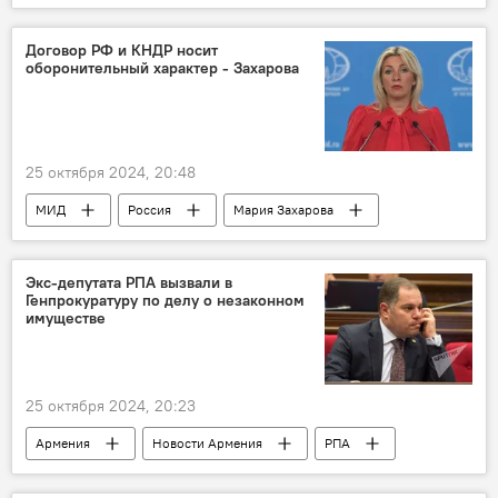
Аналитика
Аббас Джума
Политика
БРИКС
Договор РФ и КНДР носит
оборонительный характер - Захарова
25 октября 2024, 20:48
МИД
Россия
Мария Захарова
Экс-депутата РПА вызвали в
Генпрокуратуру по делу о незаконном
имуществе
25 октября 2024, 20:23
Армения
Новости Армения
РПА
Генпрокуратура
депутат