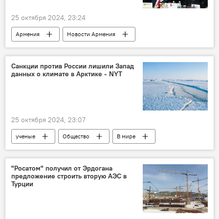
25 октября 2024, 23:24
Армения
Новости Армения
БРИКС
Аналитика
Санкции против России лишили Запад
данных о климате в Арктике - NYT
25 октября 2024, 23:07
ученые
Общество
В мире
Наука
Запад
Россия
санкции
"Росатом" получил от Эрдогана
предложение строить вторую АЭС в
Турции