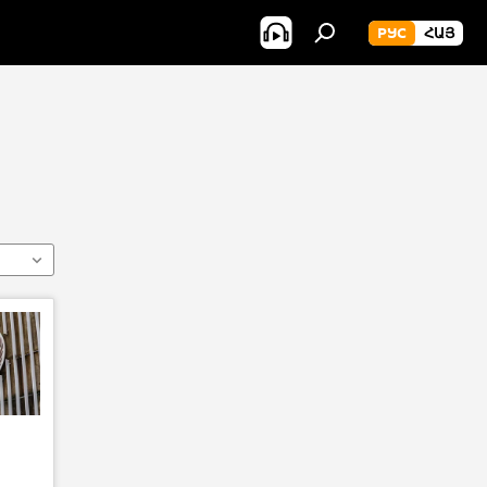
РУС
ՀԱՅ