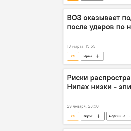
ВОЗ оказывает п
после ударов по
10 марта, 15:53
ВОЗ
Иран
Риски распростра
Нипах низки - эп
29 января, 23:50
ВОЗ
вирус
медицина