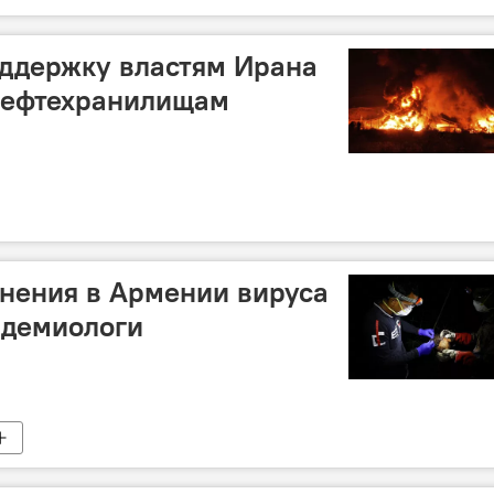
оддержку властям Ирана
 нефтехранилищам
нения в Армении вируса
идемиологи