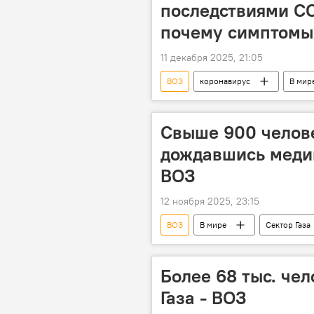
последствиями CO
почему симптомы 
11 декабря 2025, 21:05
ВОЗ
коронавирус
В мир
Свыше 900 челове
дождавшись меди
ВОЗ
12 ноября 2025, 23:15
ВОЗ
В мире
Сектор Газа
Более 68 тыс. чел
Газа - ВОЗ