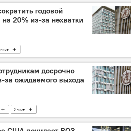
ократить годовой
 на 20% из-за нехватки
 мире
отрудникам досрочно
з-за ожидаемого выхода
В мире
за США покидает ВОЗ