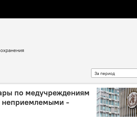
оохранения
За период
дары по медучреждениям
а неприемлемыми -