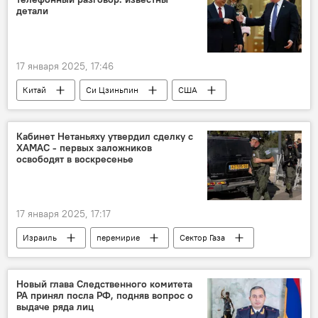
детали
17 января 2025, 17:46
Китай
Си Цзиньпин
США
Дональд Трамп
В мире
Кабинет Нетаньяху утвердил сделку с
ХАМАС - первых заложников
освободят в воскресенье
17 января 2025, 17:17
Израиль
перемирие
Сектор Газа
В мире
Новый глава Следственного комитета
РА принял посла РФ, подняв вопрос о
выдаче ряда лиц