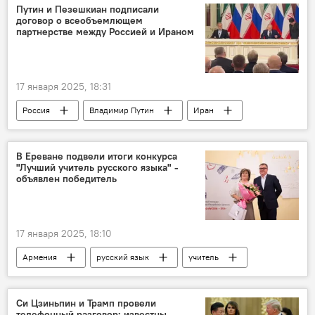
Путин и Пезешкиан подписали
договор о всеобъемлющем
партнерстве между Россией и Ираном
17 января 2025, 18:31
Россия
Владимир Путин
Иран
Масуд Пезешкиан
Договор
Видео
В Ереване подвели итоги конкурса
"Лучший учитель русского языка" -
объявлен победитель
17 января 2025, 18:10
Армения
русский язык
учитель
Общество
Новости Армения
Си Цзиньпин и Трамп провели
телефонный разговор: известны