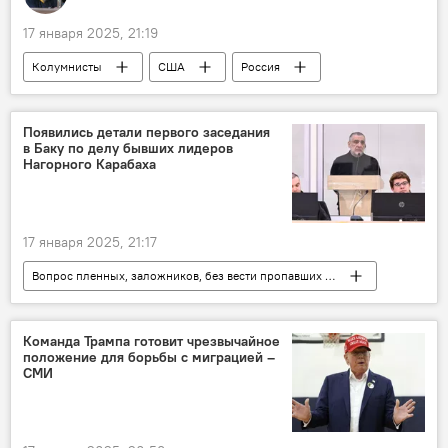
17 января 2025, 21:19
Колумнисты
США
Россия
телефон
горячая линия
Появились детали первого заседания
в Баку по делу бывших лидеров
Нагорного Карабаха
17 января 2025, 21:17
Вопрос пленных, заложников, без вести пропавших и погибших в Карабахе
Армения
Нагорный Карабах
суд
Видео
Команда Трампа готовит чрезвычайное
положение для борьбы с миграцией –
СМИ