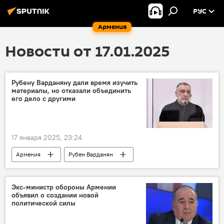
РУС
Армения
Новости от 17.01.2025
Рубену Варданяну дали время изучить
материалы, но отказали объединить
его дело с другими
17 января 2025, 23:24
Армения
Рубен Варданян
Политика
Новости Армения
Вопрос пленных, заложников, без вести пропавших и погибших в Карабахе
Экс-министр обороны Армении
объявил о создании новой
политической силы