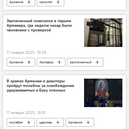
Армения
самолет
Минеральные Воды
Общество
Новости Армения
Заключенный повесился в тюрьме
Армавира, где неделю назад были
чиновники с проверкой
17 января 2025, 19:56
Армения
Армавир
заключенный
происшествие
Новости Армения
В храмах Армении и диаспоры
пройдут молебны за освобождение
удерживаемых в Баку пленных
17 января 2025, 19:31
молебен
церковь
Армения