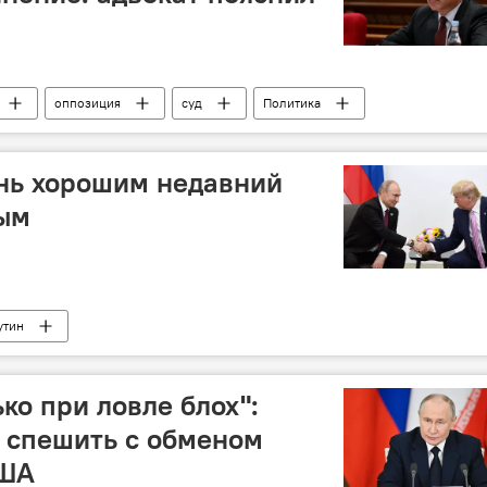
оппозиция
суд
Политика
нь хорошим недавний
ным
утин
ко при ловле блох":
 спешить с обменом
США