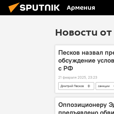
Армения
Новости от 
Песков назвал п
обсуждение усло
с РФ
21 февраля 2025, 23:23
Дмитрий Песков
санкции
Оппозиционеру Э
предъявлено обви