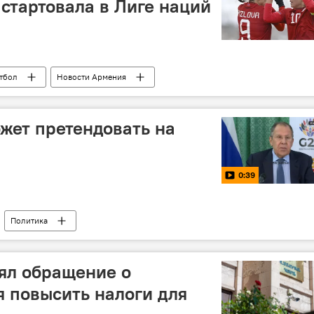
стартовала в Лиге наций
тбол
Новости Армения
жет претендовать на
0:39
Политика
ял обращение о
 повысить налоги для