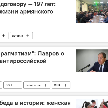
оговору — 197 лет:
в жизни армянского
история
прагматизм": Лавров о
 антироссийской
ООН
резолюция
США
беда в истории: женская