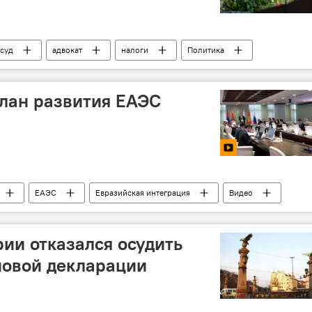
суд
адвокат
налоги
Политика
план развития ЕАЭС
ЕАЭС
Евразийская интеграция
Видео
ии отказался осудить
новой декларации