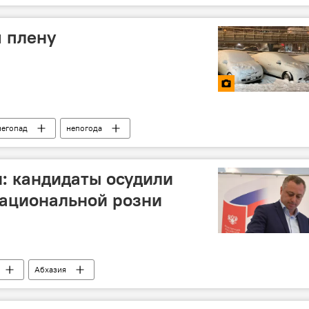
 плену
негопад
непогода
: кандидаты осудили
ациональной розни
Абхазия