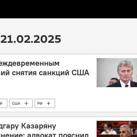
21.02.2025
реждевременным
вий снятия санкций США
США
РФ
дгару Казаряну
нение: адвокат пояснил