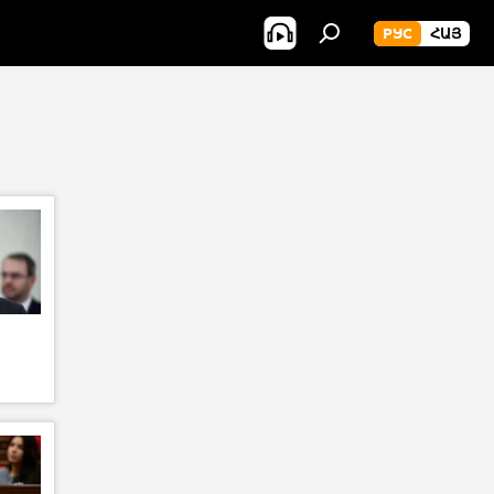
РУС
ՀԱՅ