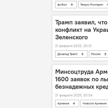
футбол
Генрих Мхитарян
Трамп заявил, что
конфликт на Укра
Зеленского
21 февраля 2025, 20:31
Дональд Трамп
Россия
Минсоцтруда Арм
1600 заявок по л
безнадежных кре
21 февраля 2025, 20:04
Армения
Новости Армения