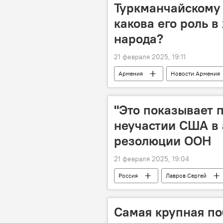
Туркманчайскому д
какова его роль 
народа?
21 февраля 2025, 19:11
Армения
Новости Армения
"Это показывает 
неучастии США в
резолюции ООН
21 февраля 2025, 19:04
Россия
Лавров Сергей
Самая крупная по