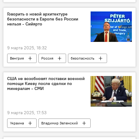
Выставка
ОАЭ
ЭКСПО
скандал
Нур
Говорить о новой архитектуре
безопасности в Европе без России
нельзя - Сийярто
9 марта 2025, 18:32
Венгрия
Россия
безопасность
США не возобновят поставки военной
помощи Киеву после сделки по
минералам - СМИ
9 марта 2025, 17:53
Украина
Владимир Зеленский
США