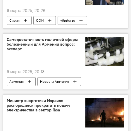
9 марта 2025, 20:26
Сирия
ООН
убийство
Самодостаточность молочной сферы —
болезненный для Армении вопрос:
эксперт
9 марта 2025, 20:13
Армения
Новости Армения
молоко
молочная продукция
эксперт
Министр энергетики Израиля
распорядился прекратить подачу
электричества в сектор Газа