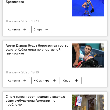
Братиславе
11 апреля 2025, 19:41
Армения
Спорт
греко-римская борьба
Новости Армения
Чемпионат Европы
Артур Давтян будет бороться за третье
золото Кубка мира по спортивной
гимнастике
11 апреля 2025, 19:16
Армения
Кубок мира
Спорт
спортивная гимнастика
Новости Армения
С чем связан рост насилия в школах:
офис омбудсмена Армении - о
проблеме