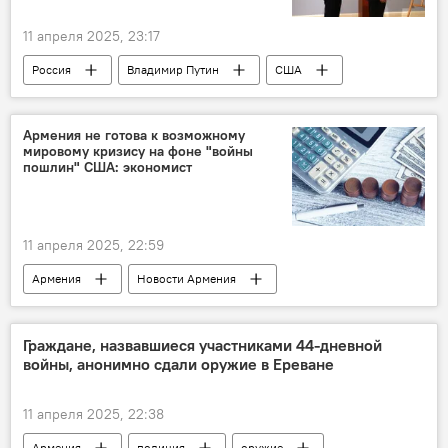
11 апреля 2025, 23:17
Россия
Владимир Путин
США
Стив Уиткофф
Армения не готова к возможному
мировому кризису на фоне "войны
пошлин" США: экономист
11 апреля 2025, 22:59
Армения
Новости Армения
Аналитика
Экономика
ВВП
эксперт
экономист
Граждане, назвавшиеся участниками 44-дневной
войны, анонимно сдали оружие в Ереване
11 апреля 2025, 22:38
Армения
полиция
оружие