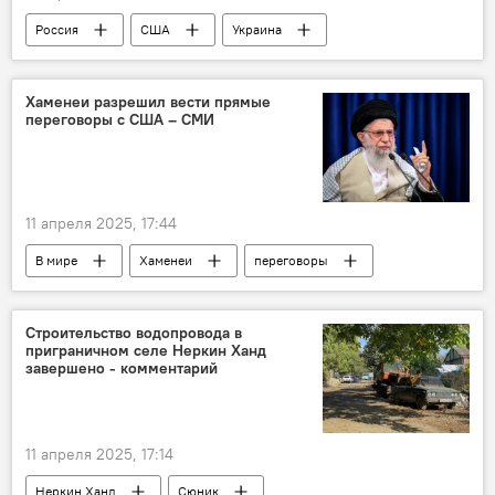
Россия
США
Украина
Хаменеи разрешил вести прямые
переговоры с США – СМИ
11 апреля 2025, 17:44
В мире
Хаменеи
переговоры
США
Строительство водопровода в
приграничном селе Неркин Ханд
завершено - комментарий
11 апреля 2025, 17:14
Неркин Ханд
Сюник