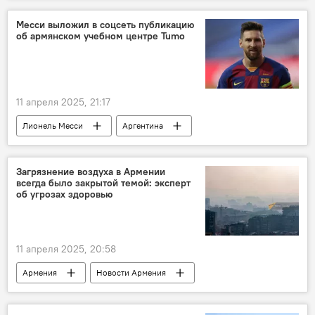
Месси выложил в соцсеть публикацию
об армянском учебном центре Tumo
11 апреля 2025, 21:17
Лионель Месси
Аргентина
Буэнос-Айрес
ТУМО
Общество
Новости Армения
Загрязнение воздуха в Армении
всегда было закрытой темой: эксперт
об угрозах здоровью
11 апреля 2025, 20:58
Армения
Новости Армения
Загрязненность воздуха
Ереван
экология
здоровье