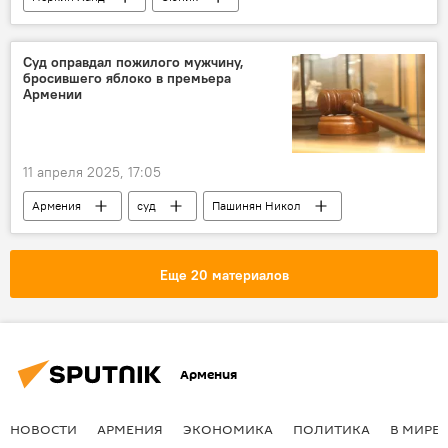
Новости Армения
Армения
вода
Общество
Суд оправдал пожилого мужчину,
бросившего яблоко в премьера
Армении
11 апреля 2025, 17:05
Армения
суд
Пашинян Никол
Общество
Новости Армения
Еще 20 материалов
Армения
НОВОСТИ
АРМЕНИЯ
ЭКОНОМИКА
ПОЛИТИКА
В МИРЕ