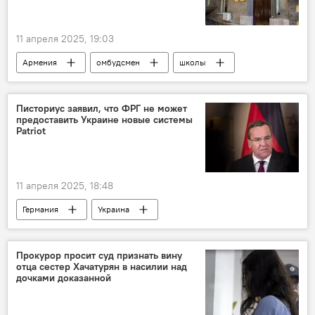
11 апреля 2025, 19:03
Армения
омбудсмен
школы
насилие
Общество
Новости Армения
Писториус заявил, что ФРГ не может
предоставить Украине новые системы
Patriot
11 апреля 2025, 18:48
Германия
Украина
Прокурор просит суд признать вину
отца сестер Хачатурян в насилии над
дочками доказанной