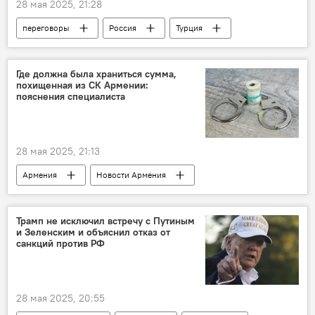
28 мая 2025, 21:28
переговоры
Россия
Турция
Где должна была храниться сумма,
похищенная из СК Армении:
пояснения специалиста
28 мая 2025, 21:13
Армения
Новости Армения
Аналитика
прокурор
хищение
инцидент
Центробанк
воровство
Трамп не исключил встречу с Путиным
и Зеленским и объяснил отказ от
санкций против РФ
28 мая 2025, 20:55