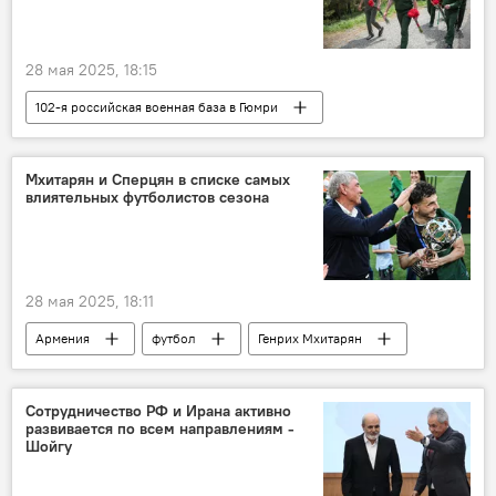
28 мая 2025, 18:15
102-я российская военная база в Гюмри
Первая Республика Армения
Мхитарян и Сперцян в списке самых
влиятельных футболистов сезона
28 мая 2025, 18:11
Армения
футбол
Генрих Мхитарян
Эдуард Сперцян
Спорт
Новости Армения
Сотрудничество РФ и Ирана активно
развивается по всем направлениям -
Шойгу