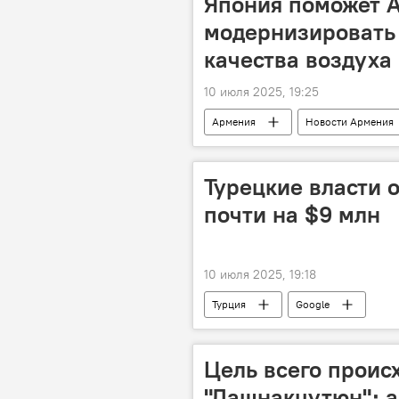
Япония поможет 
модернизировать
качества воздуха
10 июля 2025, 19:25
Армения
Новости Армения
Загрязненность воздуха
Турецкие власти 
почти на $9 млн
10 июля 2025, 19:18
Турция
Google
Цель всего проис
"Дашнакцутюн"։ а