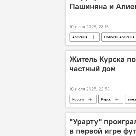
Пашиняна и Алие
10 июля 2025, 23:16
Армения
Новости Армения
встреча
Житель Курска по
частный дом
10 июля 2025, 22:53
Россия
Курск
атак
"Урарту" проигра
в первой игре фу