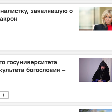
налистку, заявлявшую о
Макрон
го госуниверситета
культета богословия –