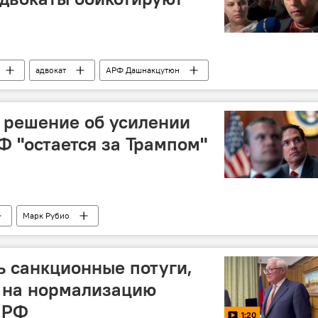
адвокат
АРФ Дашнакцутюн
о решение об усилении
Ф "остается за Трампом"
Марк Рубио
ь санкционные потуги,
с на нормализацию
 РФ
1:20