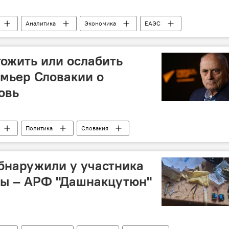
Аналитика
Экономика
ЕАЭС
тожить или ослабить
мьер Словакии о
овь
Политика
Словакия
бнаружили у участника
ны – АРФ "Дашнакцутюн"