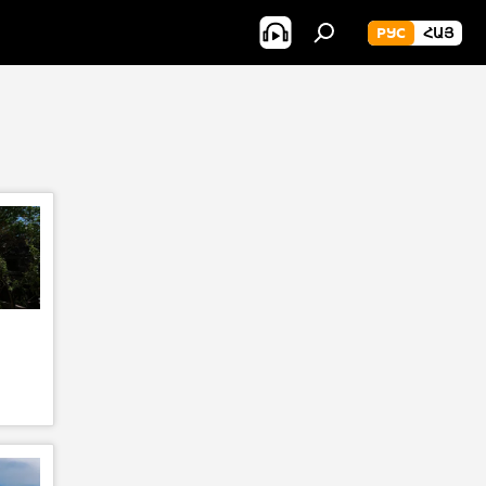
РУС
ՀԱՅ