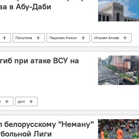
ва в Абу-Даби
Политика
Пашинян Никол
Ильхам Алиев
гиб при атаке ВСУ на
а
дом
л белорусскому "Неману"
тбольной Лиги