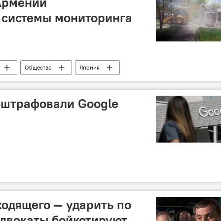
Армении
 системы мониторинга
Общество
Япония
оштрафовали Google
ходящего — ударить по
двокаты бойкотируют