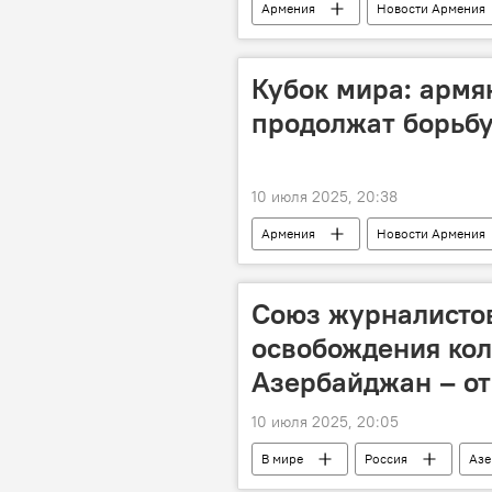
Армения
Новости Армения
АРФ Дашнакцутюн
Кубок мира: армя
продолжат борьбу
10 июля 2025, 20:38
Армения
Новости Армения
шахматы
Союз журналисто
освобождения кол
Азербайджан – о
10 июля 2025, 20:05
В мире
Россия
Азе
журналисты