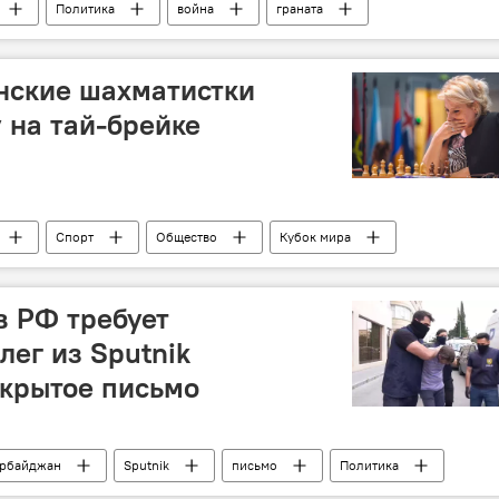
Политика
война
граната
нские шахматистки
 на тай-брейке
Спорт
Общество
Кубок мира
в РФ требует
лег из Sputnik
ткрытое письмо
рбайджан
Sputnik
письмо
Политика