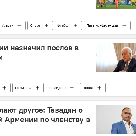
Урарту
Спорт
футбол
Лига конференций
и назначил послов в
и
Политика
президент
посол
елают другое: Тавадян о
й Армении по членству в