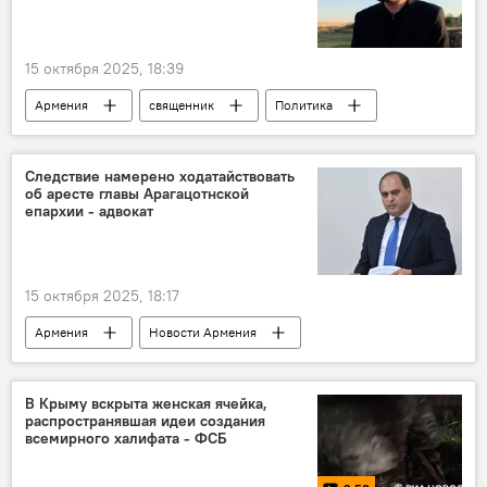
15 октября 2025, 18:39
Армения
священник
Политика
Новости Армения
Следствие намерено ходатайствовать
об аресте главы Арагацотнской
епархии - адвокат
15 октября 2025, 18:17
Армения
Новости Армения
священник
В Крыму вскрыта женская ячейка,
распространявшая идеи создания
всемирного халифата - ФСБ