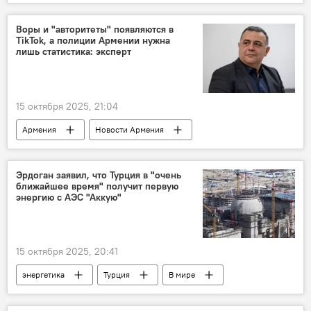
Россия
беспилотник
удар
Брянск
Воры и "авторитеты" появляются в
TikTok, а полиции Армении нужна
лишь статистика: эксперт
15 октября 2025, 21:04
Армения
Новости Армения
криминал
полиция
Эрдоган заявил, что Турция в "очень
ближайшее время" получит первую
энергию с АЭС "Аккую"
15 октября 2025, 20:41
энергетика
Турция
В мире
Реджеп Эрдоган