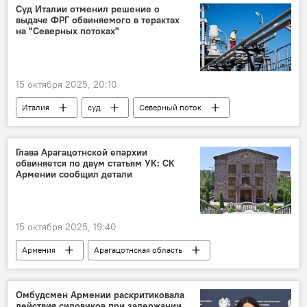
Суд Италии отменил решение о
выдаче ФРГ обвиняемого в терактах
на "Северных потоках"
15 октября 2025, 20:10
Италия
суд
Северный поток
Взрыв
Глава Арагацотнской епархии
обвиняется по двум статьям УК: СК
Армении сообщил детали
15 октября 2025, 19:40
Армения
Арагацотнская область
епархия
Политика
Следственный комитет
Новости Армения
Омбудсмен Армении раскритиковала
действия силовиков при задержании