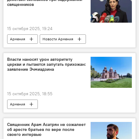
священников
15 октября 2025, 19:24
Армения
Новости Армения
Политика
омбудсмен
священники
задержание
Власти наносят урон авторитету
церкви и пытаются запугать прихожан:
заявление Эчмиадзина
15 октября 2025, 18:55
Армения
Первопрестольный Святой Эчмиадзин
Политика
Новости Армения
Священник Арам Асатрян не сожалеет
об аресте братьев по вере после
своего интервью