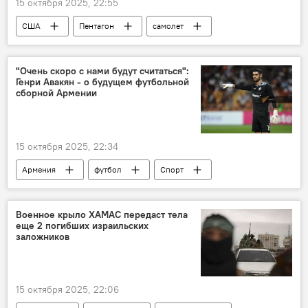
15 октября 2025, 22:55
США
Пентагон
самолет
посадка
В мире
"Очень скоро с нами будут считаться":
Генри Авакян - о будущем футбольной
сборной Армении
15 октября 2025, 22:34
Армения
футбол
Спорт
Новости Армения
Военное крыло ХАМАС передаст тела
еще 2 погибших израильских
заложников
15 октября 2025, 22:06