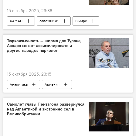
15 октября 2025, 23:38
ХАМАС
заложники
В мире
Тюркоязычность — ширма для Турана,
Анкара может ассимилировать и
другие народы: тюрколог
15 октября 2025, 23:15
Аналитика
Армения
Новости Армения
Политика
Турция
Самолет главы Пентагона развернулся
над Атлантикой и экстренно сел в
Великобритании