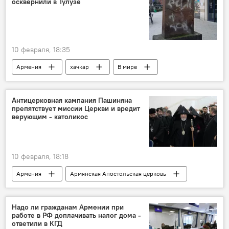
осквернили в Тулузе
10 февраля, 18:35
Армения
хачкар
В мире
Новости Армения
Антицерковная кампания Пашиняна
препятствует миссии Церкви и вредит
верующим - католикос
10 февраля, 18:18
Армения
Армянская Апостольская церковь
заявление
Политика
Новости Армения
Надо ли гражданам Армении при
работе в РФ доплачивать налог дома -
ответили в КГД