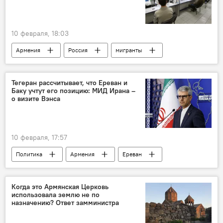
10 февраля, 18:03
Армения
Россия
мигранты
Экономика
Новости Армения
Тегеран рассчитывает, что Ереван и
Баку учтут его позицию: МИД Ирана –
о визите Вэнса
10 февраля, 17:57
Политика
Армения
Ереван
Тегеран
Баку
МИД
Иран
визит
Когда это Армянская Церковь
использовала землю не по
назначению? Ответ замминистра