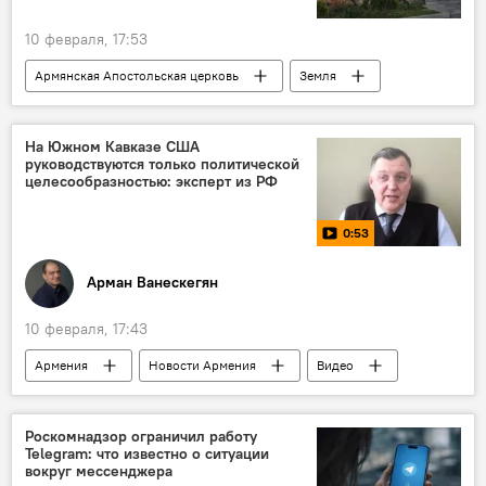
10 февраля, 17:53
Армянская Апостольская церковь
Земля
На Южном Кавказе США
руководствуются только политической
целесообразностью: эксперт из РФ
0:53
Арман Ванескегян
10 февраля, 17:43
Армения
Новости Армения
Видео
Пресс-центр
пресс-центр Sputnik Армения
Политика
Аналитика
Роскомнадзор ограничил работу
Telegram: что известно о ситуации
вокруг мессенджера