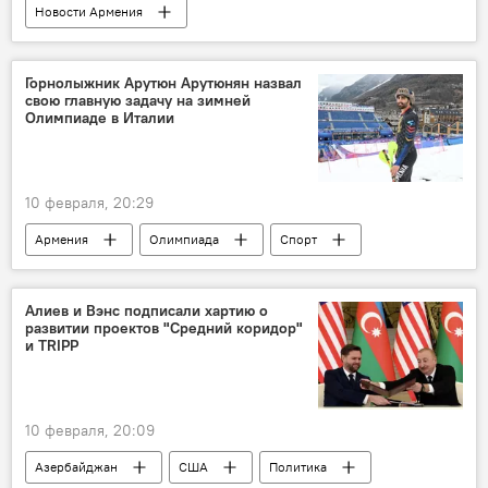
Новости Армения
Вице-президент США Джей Ди Вэнс
Геноцид армян
Горнолыжник Арутюн Арутюнян назвал
свою главную задачу на зимней
Олимпиаде в Италии
10 февраля, 20:29
Армения
Олимпиада
Спорт
Новости Армения
Алиев и Вэнс подписали хартию о
развитии проектов "Средний коридор"
и TRIPP
10 февраля, 20:09
Азербайджан
США
Политика