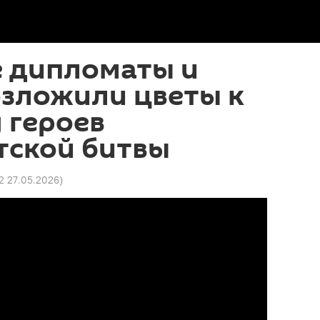
е дипломаты и
озложили цветы к
 героев
тской битвы
52 27.05.2026
)