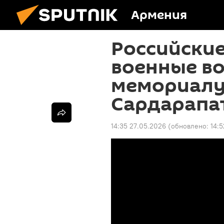
Армения
Российски
военные в
мемориалу
Сардарапа
14:35 27.05.2026
(обновлено:
14: