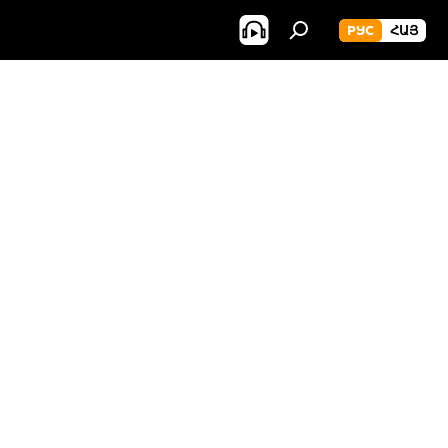
РУС
ՀԱՅ