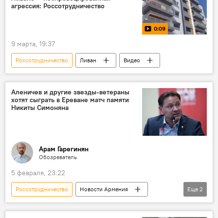
агрессия: Россотрудничество
0:09
9 марта, 19:37
Россотрудничество
Ливан
Видео
Аленичев и другие звезды-ветераны
хотят сыграть в Ереване матч памяти
Никиты Симоняна
Арам Гарегинян
Обозреватель
5 февраля, 23:22
Россотрудничество
Новости Армения
Еще
2
футбол
Спорт