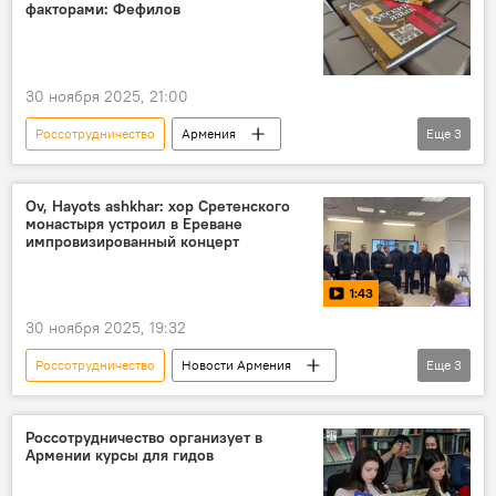
Видео
факторами: Фефилов
30 ноября 2025, 21:00
Россотрудничество
Армения
Еще
3
Новости Армения
русский язык
Аналитика
Ov, Hayots ashkhar: хор Сретенского
монастыря устроил в Ереване
импровизированный концерт
1:43
30 ноября 2025, 19:32
Россотрудничество
Новости Армения
Еще
3
Дмитрий Харатьян
Видео
хор
Россотрудничество организует в
Армении курсы для гидов