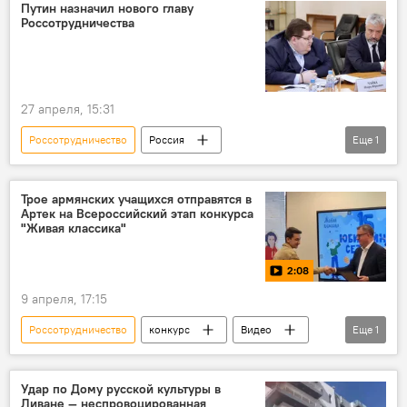
Путин назначил нового главу
Россотрудничества
27 апреля, 15:31
Россотрудничество
Россия
Еще
1
Владимир Путин
Трое армянских учащихся отправятся в
Артек на Всероссийский этап конкурса
"Живая классика"
2:08
9 апреля, 17:15
Россотрудничество
конкурс
Видео
Еще
1
литература
Удар по Дому русской культуры в
Ливане — неспровоцированная