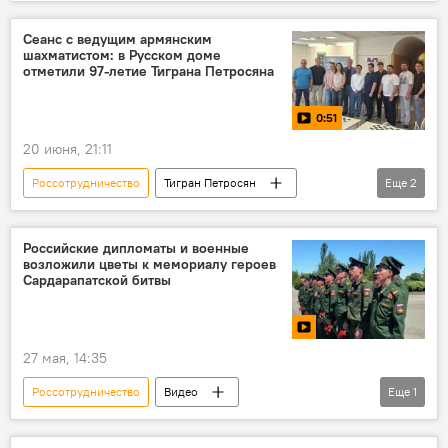
русский язык
Сеанс с ведущим армянским
шахматистом: в Русском доме
отметили 97-летие Тиграна Петросяна
0:51
20 июня, 21:11
Россотрудничество
Тигран Петросян
Еще
2
шахматы
Видео
Российские дипломаты и военные
возложили цветы к мемориалу героев
Сардарапатской битвы
27 мая, 14:35
Россотрудничество
Видео
Еще
1
Сардарапатская битва