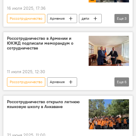
16 июля 2025, 17:36
Россотрудничество
Армения
дети
Еще
3
Нагорный Карабах
Новости Армения
Видео
Россотрудничество в Армении и
ЮКЖД подписали меморандум о
сотрудничестве
11 июля 2025, 12:30
Россотрудничество
Армения
Еще
6
Новости Армения
Политика
Общество
ЮКЖД
меморандум
Россотрудничество открыло летнюю
языковую школу в Анкаване
сотрудничество
21 июня 2025, 11:00