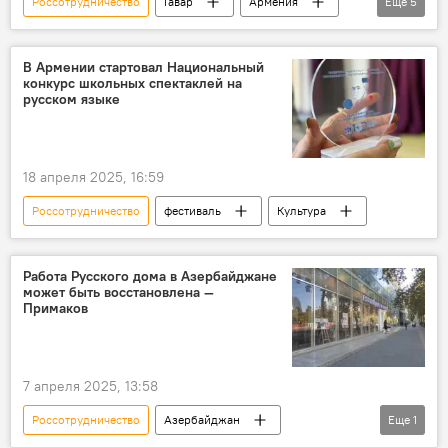
Россотрудничество
Гавар
Армения
Еще
5
Новости Армения
Гегаркуникская область
армяно-российские отношения
Общество
В Армении стартовал Национальный
конкурс школьных спектаклей на
Новороссийск
русском языке
18 апреля 2025, 16:59
Россотрудничество
фестиваль
Культура
Работа Русского дома в Азербайджане
может быть восстановлена —
Примаков
7 апреля 2025, 13:58
Россотрудничество
Азербайджан
Еще
1