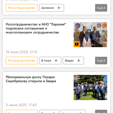
Россотрудничество
Армения
Еще
4
Новости Армения
Политика
школа
Анкаван
Россотрудничество и АНО "Евразия"
подписали соглашение о
многоплановом сотрудничестве
19 июня 2025, 17:10
Россотрудничество
В мире
Видео
Еще
3
Россия
Санкт-Петербург
Евразия
Мемориальную доску Лазарю
Серебрякову открыли в Гаваре
5 июня 2025, 17:43