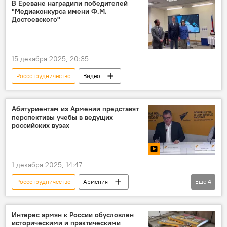
В Ереване наградили победителей
"Медиаконкурса имени Ф.М.
Достоевского"
15 декабря 2025, 20:35
Россотрудничество
Видео
Абитуриентам из Армении представят
перспективы учебы в ведущих
российских вузах
1 декабря 2025, 14:47
Россотрудничество
Армения
Еще
4
Новости Армения
пресс-центр Sputnik Армения
Пресс-центр
Интерес армян к России обусловлен
историческими и практическими