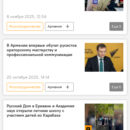
8 ноября 2025, 12:04
Россотрудничество
Армения
Еще
3
Новости Армения
туризм
Туризм в Армении
В Армении впервые обучат русистов
ораторскому мастерству и
профессиональной коммуникации
20 октября 2025, 14:14
Россотрудничество
Армения
Еще
5
Новости Армения
пресс-центр Sputnik Армения
Пресс-центр
Русский Дом в Ереване и Академия
наук открыли летнюю школу с
русский язык
МГИМО
участием детей из Карабаха