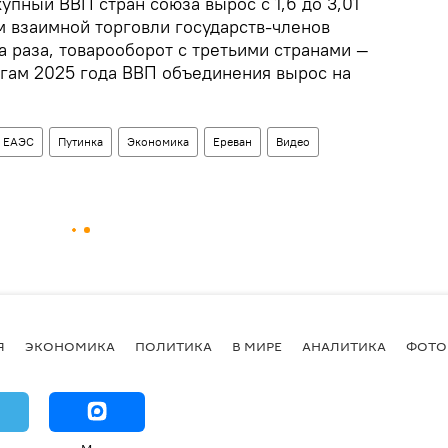
пный ВВП стран союза вырос с 1,6 до 3,01
м взаимной торговли государств-членов
а раза, товарооборот с третьими странами —
огам 2025 года ВВП объединения вырос на
ЕАЭС
Путинка
Экономика
Ереван
Видео
Я
ЭКОНОМИКА
ПОЛИТИКА
В МИРЕ
АНАЛИТИКА
ФОТО