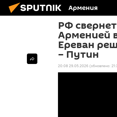
Армения
РФ свернет
Арменией в
Ереван реш
– Путин
20:08 29.05.2026
(обновлено:
21: