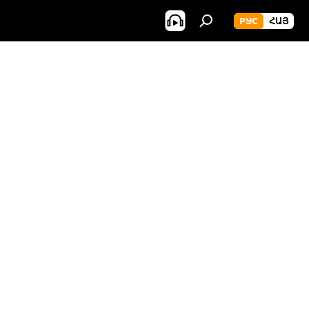
РУС
ՀԱՅ