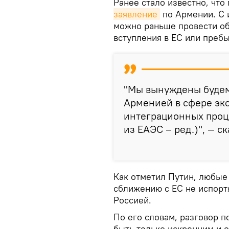
Ранее стало известно, что
заявление
по Армении. С 
можно раньше провести о
вступления в ЕС или преб
"Мы вынуждены будем
Арменией в сфере эк
интеграционных проц
из ЕАЭС – ред.)", — с
Как отметил Путин, любые
сближению с ЕС не испорт
Россией.
По его словам, разговор 
быть только искренним и 