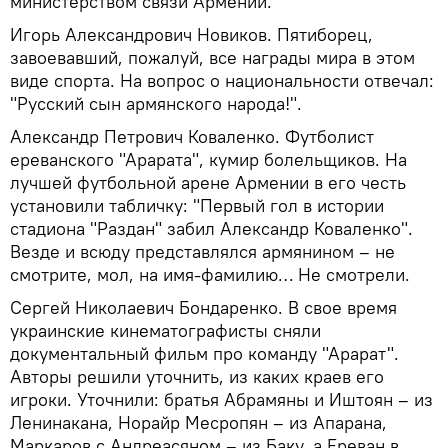
министерством связи Армении.
Игорь Александрович Новиков. Пятиборец,
завоевавший, пожалуй, все награды мира в этом
виде спорта. На вопрос о национальности отвечал:
"Русский сын армянского народа!".
Александр Петрович Коваленко. Футболист
ереванского "Арарата", кумир болельщиков. На
лучшей футбольной арене Армении в его честь
установили табличку: "Первый гол в истории
стадиона "Раздан" забил Александр Коваленко".
Везде и всюду представлялся армянином – не
смотрите, мол, на имя-фамилию… Не смотрели.
Сергей Николаевич Бондаренко. В свое время
украинские кинематографисты сняли
документальный фильм про команду "Арарат".
Авторы решили уточнить, из каких краев его
игроки. Уточнили: братья Абрамяны и Иштоян – из
Ленинакана, Норайр Месропян – из Апарана,
Маркаров с Андреасяном – из Баку, а Ереван в