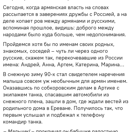
Сегодня, когда армянская власть на словах
рассыпается в заверениях дружбы с Россией, а на
деле копает ров между армянами и русскими,
вспоминая прошлое, видишь: доброго между
народами было куда больше, чем недопонимания.
Пройдемся хотя бы по именам своих родных,
знакомых, соседей – чуть ли через одного
русские, скажем так, перекочевавшие из России
имена: Андрей, Анна, Артем, Катерина, Марина…
В снежную зиму 90-х стал свидетелем наречения
малыша совсем уж необычным для армян именем.
Оказавшись по собкоровским делам в Артике с
экипажем танка, спасавшим автомобили из
снежного плена, зашли в дом, где ждали вестей из
родильного дома в Ереване. Получилось так, что
первым услышал и подбежал к телефону
командир танка.
– Мальчик! – прокричал он бабушке радостную