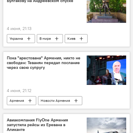
Булгакову на Андреевском спуске
4 июня, 21:13
Украина
В мире
Киев
Михаил Булгаков
Пока "арестована" Армения, никто не
свободен: Теванян передал послание
через свою супругу
4 июня, 21:12
Армения
Новости Армения
Общество
Андраник Теванян
Авиакомпания FlyՕne Армения
запустила рейсы из Еревана в
Аликанте