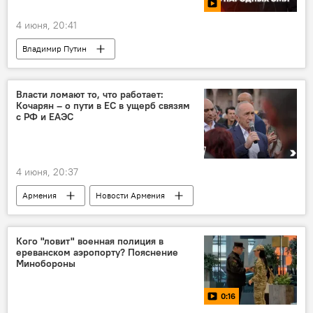
4 июня, 20:41
Владимир Путин
Власти ломают то, что работает:
Кочарян – о пути в ЕС в ущерб связям
с РФ и ЕАЭС
4 июня, 20:37
Армения
Новости Армения
Общество
Роберт Кочарян
ЕС
ЕАЭС
Кого "ловит" военная полиция в
ереванском аэропорту? Пояснение
Минобороны
0:16