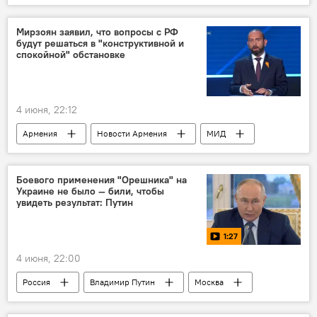
США
Россия
Мирзоян заявил, что вопросы с РФ
будут решаться в "конструктивной и
спокойной" обстановке
4 июня, 22:12
Армения
Новости Армения
МИД
Арарат Мирзоян
Россия
Боевого применения "Орешника" на
Украине не было — били, чтобы
увидеть результат: Путин
1:27
4 июня, 22:00
Россия
Владимир Путин
Москва
В мире