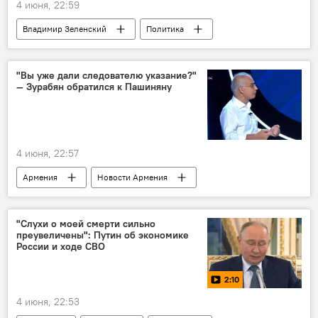
4 июня, 22:59
Владимир Зеленский
Политика
Россия
Владимир Путин
"Вы уже дали следователю указание?"
— Зурабян обратился к Пашиняну
4 июня, 22:57
Армения
Новости Армения
Общество
Пашинян Никол
Политика
"Слухи о моей смерти сильно
преувеличены": Путин об экономике
России и ходе СВО
2:10
4 июня, 22:53