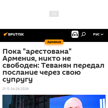
РУС
Армения
Пока "арестована"
Армения, никто не
свободен: Теванян передал
послание через свою
супругу
21:12 04.06.2026