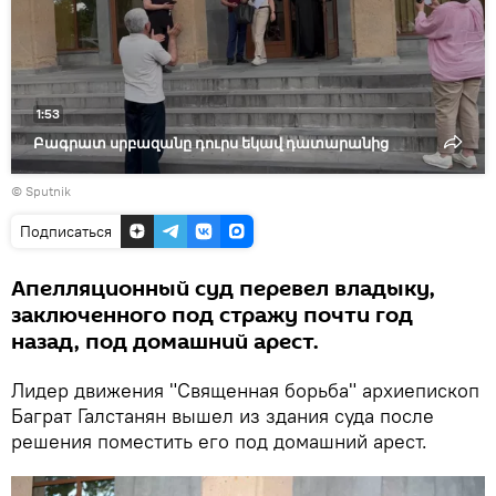
видео
1:53
Բագրատ սրբազանը դուրս եկավ դատարանից
© Sputnik
Подписаться
Апелляционный суд перевел владыку,
заключенного под стражу почти год
назад, под домашний арест.
Лидер движения "Священная борьба" архиепископ
Баграт Галстанян вышел из здания суда после
решения поместить его под домашний арест.