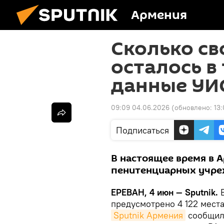
Армения
Сколько с
осталось в
данные УИ
09:09 04.06.2026
(обновлено:
13
Подписаться
В настоящее время в 
пенитенциарных учре
ЕРЕВАН, 4 июн — Sputnik.
В
предусмотрено 4 122 места
Sputnik Армения
сообщили