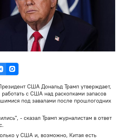
резидент США Дональд Трамп утверждает,
я работать с США над раскопками запасов
вшимися под завалами после прошлогодних
ились", - сказал Трамп журналистам в ответ
с.
только у США и, возможно, Китая есть