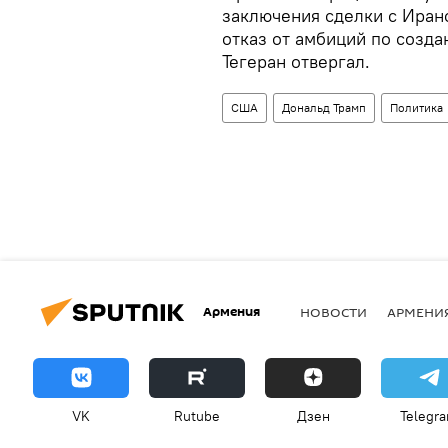
заключения сделки с Иран
отказ от амбиций по созд
Тегеран отвергал.
США
Дональд Трамп
Политика
Армения
НОВОСТИ
АРМЕНИ
VK
Rutube
Дзен
Telegr