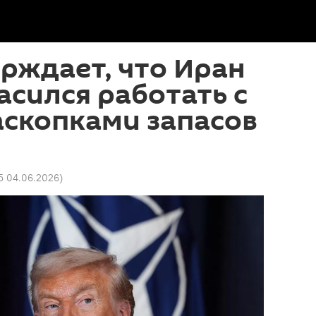
рждает, что Иран
асился работать с
аскопками запасов
5 04.06.2026
)