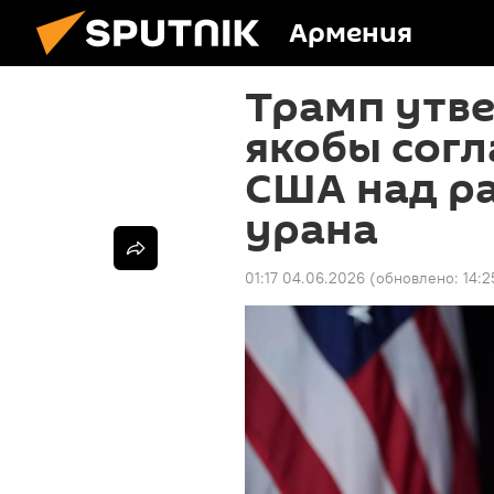
Армения
Трамп утве
якобы согл
США над р
урана
01:17 04.06.2026
(обновлено:
14:2