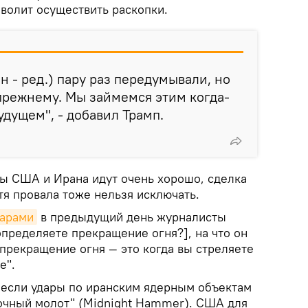
волит осуществить раскопки.
н - ред.) пару раз передумывали, но
-прежнему. Мы займемся этим когда-
удущем", - добавил Трамп.
ры США и Ирана идут очень хорошо, сделка
тя провала тоже нельзя исключать.
дарами
в предыдущий день журналисты
определяете прекращение огня?], на что он
а прекращение огня — это когда вы стреляете
е".
если удары по иранским ядерным объектам
очный молот" (Midnight Hammer). США для