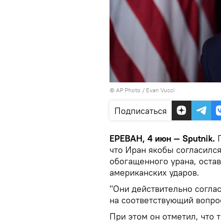
© AP Photo / Evan Vucci
Подписаться
ЕРЕВАН, 4 июн — Sputnik.
П
что Иран якобы согласилс
обогащенного урана, оста
американских ударов.
"Они действительно соглас
на соответствующий вопро
При этом он отметил, что 