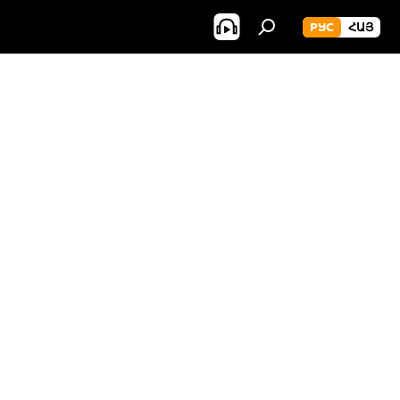
РУС
ՀԱՅ