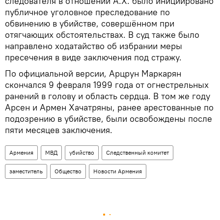
следователя в отношении А.Х. было инициировано
публичное уголовное преследование по
обвинению в убийстве, совершённом при
отягчающих обстоятельствах. В суд также было
направлено ходатайство об избрании меры
пресечения в виде заключения под стражу.
По официальной версии, Арцрун Маркарян
скончался 9 февраля 1999 года от огнестрельных
ранений в голову и область сердца. В том же году
Арсен и Армен Хачатряны, ранее арестованные по
подозрению в убийстве, были освобождены после
пяти месяцев заключения.
Армения
МВД
убийство
Следственный комитет
заместитель
Общество
Новости Армения