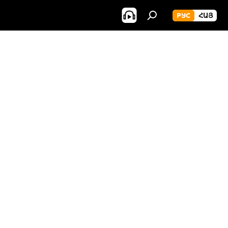
РУС
ՀԱՅ