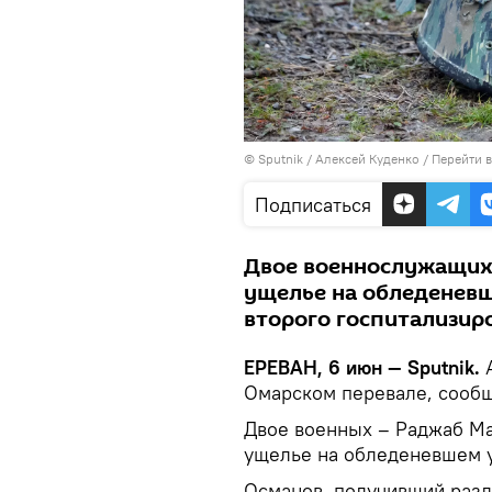
© Sputnik / Алексей Куденко
/
Перейти 
Подписаться
Двое военнослужащих 
ущелье на обледеневше
второго госпитализир
ЕРЕВАН, 6 июн — Sputnik.
А
Омарском перевале, сооб
Двое военных – Раджаб Ма
ущелье на обледеневшем у
Османов, получивший разл