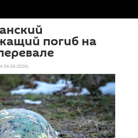
анский
жащий погиб на
перевале
34 06.06.2026
)