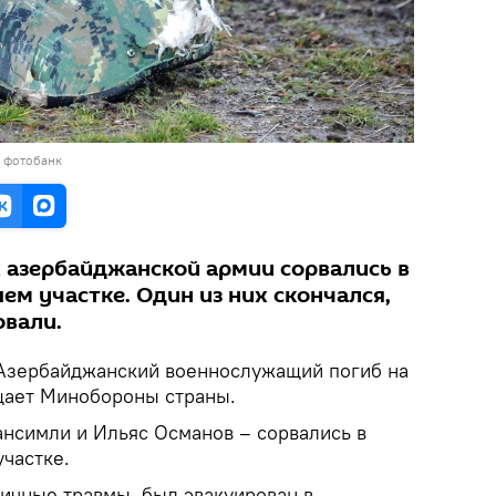
в фотобанк
азербайджанской армии сорвались в
м участке. Один из них скончался,
овали.
зербайджанский военнослужащий погиб на
щает Минобороны страны.
нсимли и Ильяс Османов – сорвались в
частке.
ичные травмы, был эвакуирован в