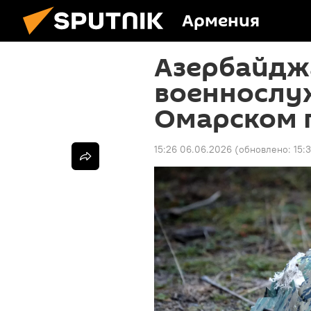
Армения
Азербайдж
военнослу
Омарском 
15:26 06.06.2026
(обновлено:
15: