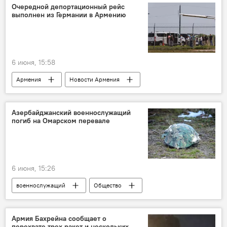
Очередной депортационный рейс
выполнен из Германии в Армению
6 июня, 15:58
Армения
Новости Армения
Германия
Общество
Политика
рейс
Азербайджанский военнослужащий
погиб на Омарском перевале
6 июня, 15:26
военнослужащий
Общество
Армия Бахрейна сообщает о
перехвате трех ракет и нескольких