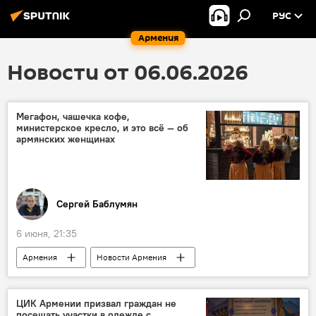
РУС
Армения
Новости от 06.06.2026
Мегафон, чашечка кофе,
министерское кресло, и это всё — об
армянских женщинах
Сергей Баблумян
6 июня, 21:35
Армения
Новости Армения
Колумнисты
Общество
ЦИК Армении призвал граждан не
посещать участки в одежде с