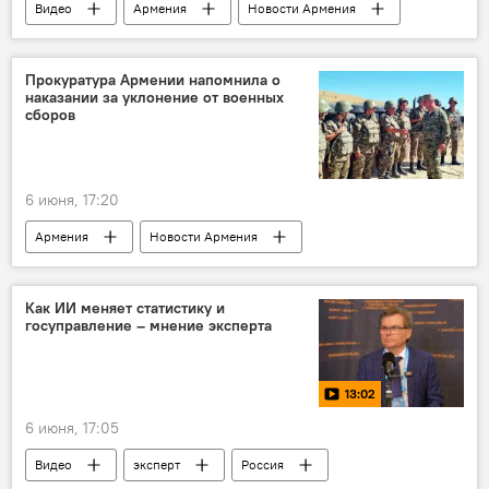
Видео
Армения
Новости Армения
град
дом
машина
урожай
Прокуратура Армении напомнила о
наказании за уклонение от военных
сборов
6 июня, 17:20
Армения
Новости Армения
Политика
Общество
прокуратура
сборы
наказание
Как ИИ меняет статистику и
госуправление – мнение эксперта
13:02
6 июня, 17:05
Видео
эксперт
Россия