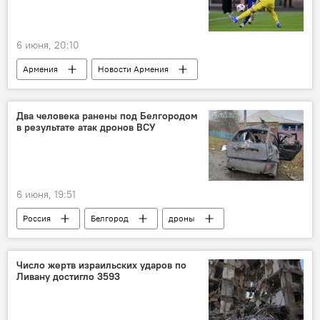
6 июня, 20:10
Армения
Новости Армения
Общество
Спорт
Казахстан
игра
Два человека ранены под Белгородом
в результате атак дронов ВСУ
6 июня, 19:51
Россия
Белгород
дроны
Число жертв израильских ударов по
Ливану достигло 3593