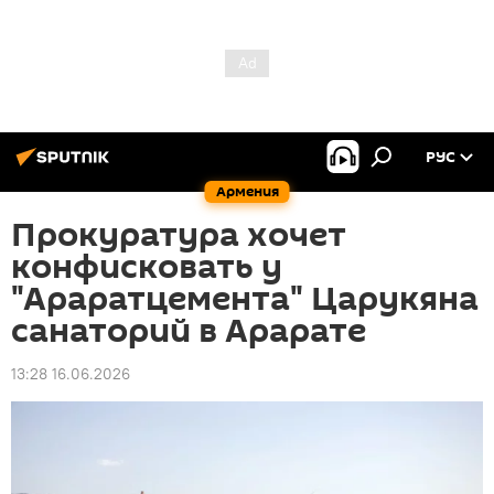
РУС
Армения
Прокуратура хочет
конфисковать у
"Араратцемента" Царукяна
санаторий в Арарате
13:28 16.06.2026