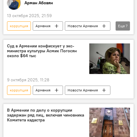
Арман Абовян
13 октября 2025, 21:59
коррупция
Армения
Новости Армения
Еще
7
Великобритания
Украина
Борис Джонсон
Колумнисты
Суд в Армении конфискует у экс-
министра культуры Асмик Погосян
Аналитика
Политика
скандал
около $64 тыс
9 октября 2025, 11:28
коррупция
Армения
Новости Армения
В Армении по делу о коррупции
задержан ряд лиц, включая чиновника
Комитета кадастра