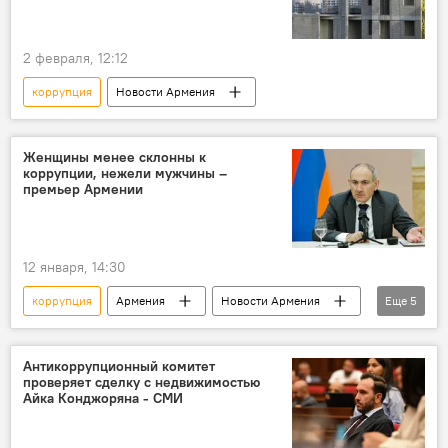
2 февраля, 12:12
коррупция
Новости Армения
Женщины менее склонны к
коррупции, нежели мужчины –
премьер Армении
12 января, 14:30
коррупция
Армения
Новости Армения
Еще
5
Политика
Общество
мужчина
женщина
Премьер
Антикоррупционный комитет
проверяет сделку с недвижимостью
Айка Конджоряна - СМИ