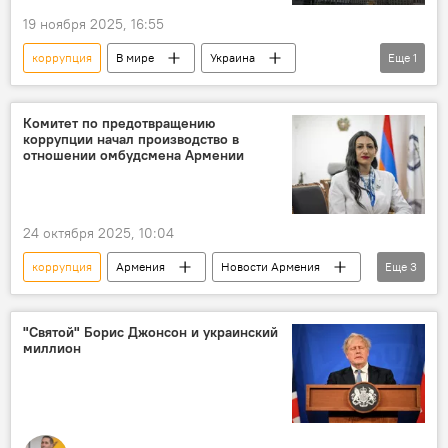
19 ноября 2025, 16:55
коррупция
В мире
Украина
Еще
1
Служба внешней разведки
Комитет по предотвращению
коррупции начал производство в
отношении омбудсмена Армении
24 октября 2025, 10:04
коррупция
Армения
Новости Армения
Еще
3
Общество
Политика
омбудсмен
"Святой" Борис Джонсон и украинский
миллион