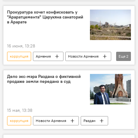
арест
В мире
Прокуратура хочет конфисковать у
"Араратцемента" Царукяна санаторий
в Арарате
16 июня, 13:28
коррупция
Армения
Новости Армения
Еще
2
Общество
Царукян
Дело экс-мэра Раздана о фиктивной
продаже земли передано в суд
15 мая, 13:38
коррупция
Новости Армения
Раздан