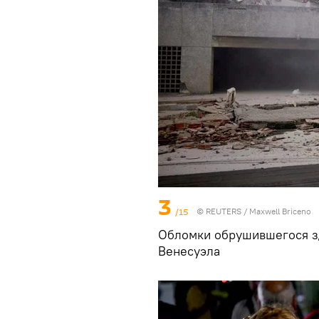
3
/15
© REUTERS / Maxwell Briceno
Обломки обрушившегося зд
Венесуэла