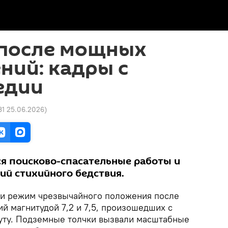
 после мощных
ний: кадры с
едии
31 25.06.2026
)
я поисково-спасательные работы и
ий стихийного бедствия.
ли режим чрезвычайного положения после
й магнитудой 7,2 и 7,5, произошедших с
уту. Подземные толчки вызвали масштабные