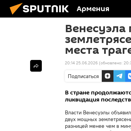
Армения
Венесуэла
землетрясе
места траг
20:14 25.06.2026
(обновлено:
20:
Подписаться
В стране продолжаютс
ликвидация последств
Власти Венесуэлы объяви
двух мощных землетрясени
разницей менее чем в мин