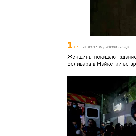
1
/15
© REUTERS / Wilmer Azuaje
Женщины покидают здание
Боливара в Майкетии во в