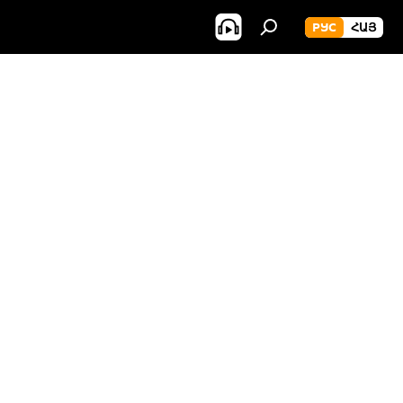
РУС
ՀԱՅ