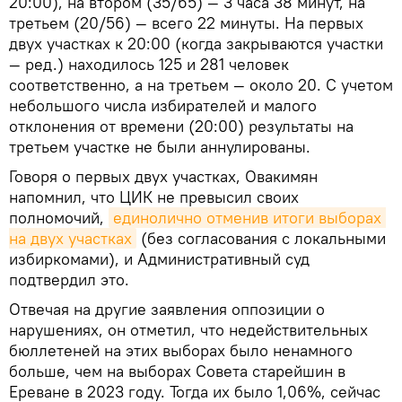
20:00), на втором (35/65) — 3 часа 38 минут, на
третьем (20/56) — всего 22 минуты. На первых
двух участках к 20:00 (когда закрываются участки
— ред.) находилось 125 и 281 человек
соответственно, а на третьем — около 20. С учетом
небольшого числа избирателей и малого
отклонения от времени (20:00) результаты на
третьем участке не были аннулированы.
Говоря о первых двух участках, Овакимян
напомнил, что ЦИК не превысил своих
полномочий,
единолично отменив итоги выборах 
на двух участках
(без согласования с локальными
избиркомами), и Административный суд
подтвердил это.
Отвечая на другие заявления оппозиции о
нарушениях, он отметил, что недействительных
бюллетеней на этих выборах было ненамного
больше, чем на выборах Совета старейшин в
Ереване в 2023 году. Тогда их было 1,06%, сейчас