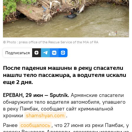
© Photo :
press office of the Rescue Service of the MIA of RA
Подписаться
После падения машины в реку спасатели
нашли тело пассажира, а водителя искали
еще 2 дня.
ЕРЕВАН, 29 июн — Sputnik.
Армянские спасатели
обнаружили тело водителя автомобиля, упавшего
в реку Памбак, сообщает сайт криминальной
хроники
shamshyan.com
.
Ранее
сообщалось
, что 27 июня из реки Памбак, у
дороги Ванадзор-Алаверди, спасатели извлекли из