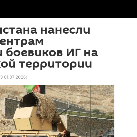
истана нанесли
центрам
 боевиков ИГ на
кой территории
9 01.07.2026
)