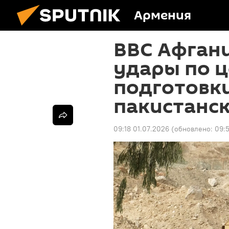
Армения
ВВС Афган
удары по 
подготовки
пакистанс
09:18 01.07.2026
(обновлено:
09:5