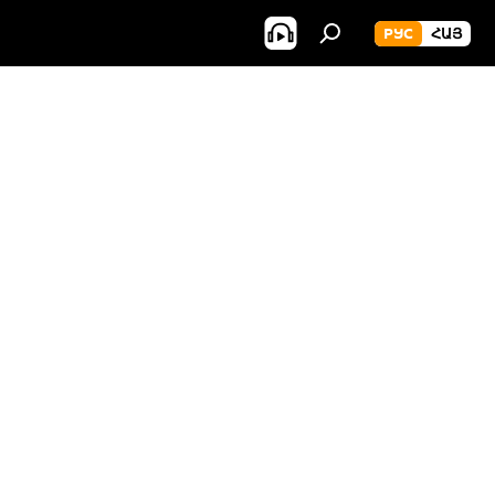
РУС
ՀԱՅ