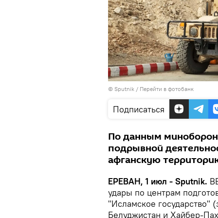
© Sputnik
/
Перейти в фотобанк
Подписаться
По данным минобороны
подрывной деятельнос
афганскую территори
ЕРЕВАН, 1 июл - Sputnik.
ВВ
удары по центрам подгото
"Исламское государство" 
Белуджистан и Хайбер-Пах