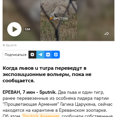
1:04
Воспроизвести
© Sputnik
видео
Подписаться
Когда львов и тигра переведут в
экспозиционные вольеры, пока не
сообщается.
ЕРЕВАН, 7 июн - Sputnik.
Два льва и один тигр,
ранее перевезенные из особняка лидера партии
"Процветающая Армения" Гагика Царукяна, сейчас
находятся на карантине в Ереванском зоопарке.
Об этом
Sputnik Армения
сообщили собственные