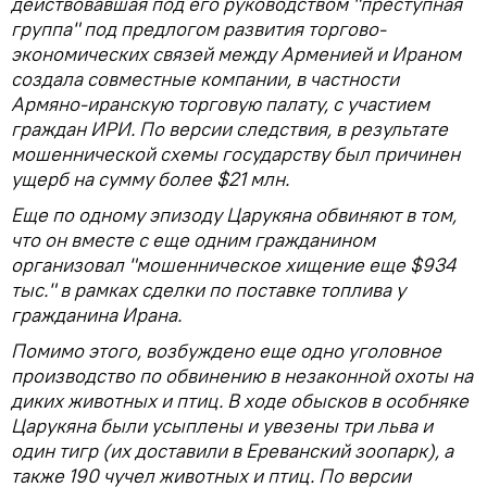
действовавшая под его руководством "преступная
группа" под предлогом развития торгово-
экономических связей между Арменией и Ираном
создала совместные компании, в частности
Армяно-иранскую торговую палату, с участием
граждан ИРИ. По версии следствия, в результате
мошеннической схемы государству был причинен
ущерб на сумму более $21 млн.
Еще по одному эпизоду Царукяна обвиняют в том,
что он вместе с еще одним гражданином
организовал "мошенническое хищение еще $934
тыс." в рамках сделки по поставке топлива у
гражданина Ирана.
Помимо этого, возбуждено еще одно уголовное
производство по обвинению в незаконной охоты на
диких животных и птиц. В ходе обысков в особняке
Царукяна были усыплены и увезены три льва и
один тигр (их доставили в Ереванский зоопарк), а
также 190 чучел животных и птиц. По версии