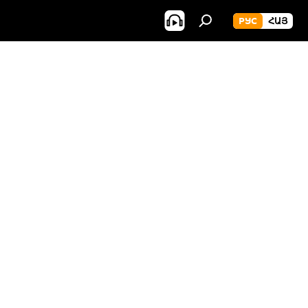
РУС
ՀԱՅ