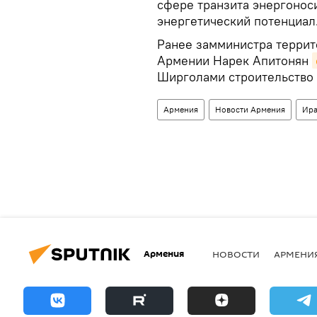
сфере транзита энергонос
энергетический потенциал
Ранее замминистра террит
Армении Нарек Апитонян
Ширголами строительство
Армения
Новости Армения
Ир
Армения
НОВОСТИ
АРМЕНИ