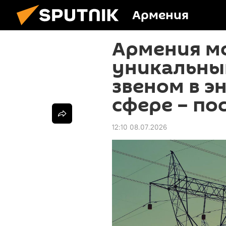
Армения
Армения м
уникальны
звеном в э
сфере – по
12:10 08.07.2026