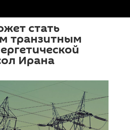
ожет стать
м транзитным
нергетической
сол Ирана