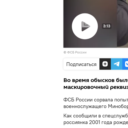
3:13
Воспроизвести
© ФСБ России
видео
Подписаться
Во время обысков был
маскировочный реквиз
ФСБ России сорвала попыт
военнослужащего Минобор
Как сообщили в спецслужб
россиянка 2001 года рожде