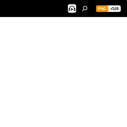
РУС
ՀԱՅ