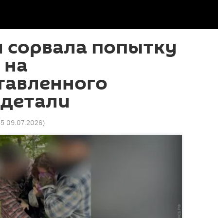
и сорвала попытку
 на
тавленного
 детали
55 09.07.2026
)