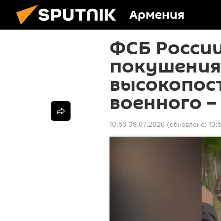
Армения
ФСБ Росси
покушения
высокопос
военного –
10:53 09.07.2026
(обновлено:
10: