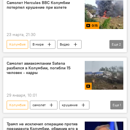
Самолет Hercules ВВС Колумбии
потерпел крушение при взлете
0:15
23 марта, 21:30
Колумбия
В мире
Видео
Еще
2
самолет
крушение
Самолет авиакомпании Satena
разбился в Колумбии, погибли 15
человек - кадры
29 января, 10:01
Колумбия
самолет
крушение
Еще
1
Видео
Трамп не исключил операцию против
президента Колумбии, обвинив его в