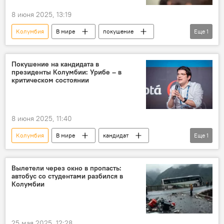
8 июня 2025, 13:19
Колумбия
В мире
покушение
Еще
1
операция
Покушение на кандидата в
президенты Колумбии: Урибе – в
критическом состоянии
8 июня 2025, 11:40
Колумбия
В мире
кандидат
Еще
1
президент
Вылетели через окно в пропасть:
автобус со студентами разбился в
Колумбии
25 мая 2025, 12:28