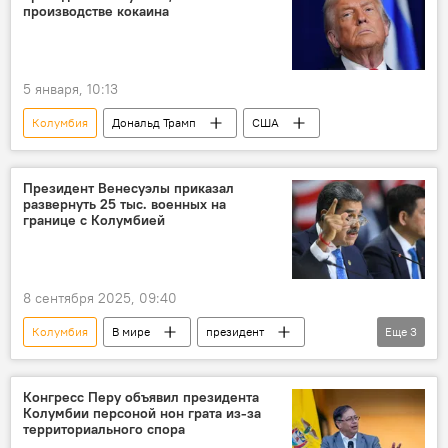
производстве кокаина
5 января, 10:13
Колумбия
Дональд Трамп
США
Президент Венесуэлы приказал
развернуть 25 тыс. военных на
границе с Колумбией
8 сентября 2025, 09:40
Колумбия
В мире
президент
Еще
3
Венесуэла
военные
граница
Конгресс Перу объявил президента
Колумбии персоной нон грата из-за
территориального спора