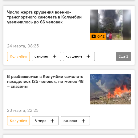
Число жертв крушения военно-
транспортного самолета в Колумбии
увеличилось до 66 человек
0:42
24 марта, 08:35
Колумбия
самолет
крушение
Еще
2
В мире
Видео
В разбившемся в Колумбии самолете
находились 125 человек, не менее 48
– спасены
23 марта, 22:23
Колумбия
В мире
самолет