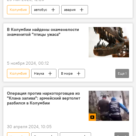
Колумбия
автобус
авария
В Колумбии найдены окаменелости
знаменитой "птицы ужаса"
5 ноября 2024, 00:12
Колумбия
Наука
В мире
Еще
1
Общество
Операция против наркоторговцев из
"Клана залива": армейский вертолет
разбился в Колумбии
30 апреля 2024, 10:05