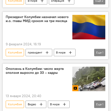
Колумбия
В мире
операция
Еще
2
вертолет
Видео
Президент Колумбии назначил нового
и.о. главы МИД сроком на три месяца
9 февраля 2024, 16:19
Колумбия
президент
В мире
Еще
1
министр
Оползень в Колумбии: число жертв
оползня выросло до 33 – кадры
13 января 2024, 20:40
Колумбия
Видео
В мире
Еще
1