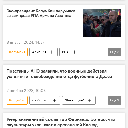
оползень
Экс-президент Колумбии поручился
за зампреда РПА Армена Ашотяна
8 января 2024, 14:37
Колумбия
Армения
РПА
Еще
3
бывший президент
Политика
Новости Армения
Повстанцы АНО заявили, что военные действия
усложняют освобождение отца футболиста Диаса
7 ноября 2023, 10:08
Колумбия
футболист
"Ливерпуль"
Еще
2
похищение
отец
Умер знаменитый скульптор Фернандо Ботеро, чьи
скульптуры украшают и ереванский Каскад