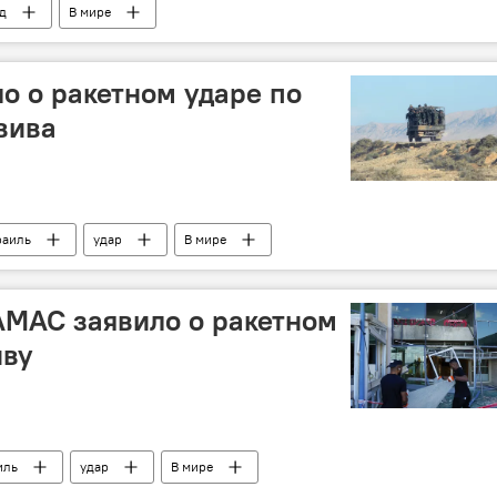
д
В мире
ло о ракетном ударе по
вива
раиль
удар
В мире
АМАС заявило о ракетном
иву
иль
удар
В мире