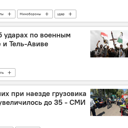
ты
Минобороны
удар
б ударах по военным
 и Тель-Авиве
ль
их при наезде грузовика
увеличилось до 35 - СМИ