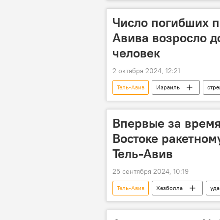
Число погибших п
Авива возросло д
человек
2 октября 2024, 12:21
Тель-Авив
Израиль
стре
Впервые за врем
Востоке ракетном
Тель-Авив
25 сентября 2024, 10:19
Тель-Авив
Хезболла
уда