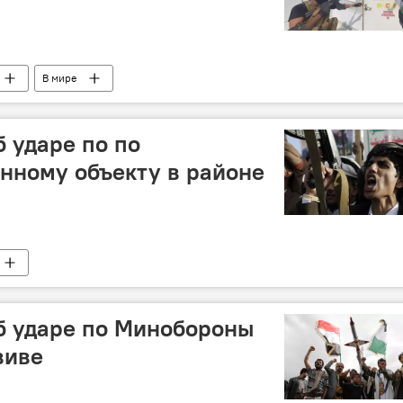
В мире
б ударе по по
нному объекту в районе
б ударе по Минобороны
виве