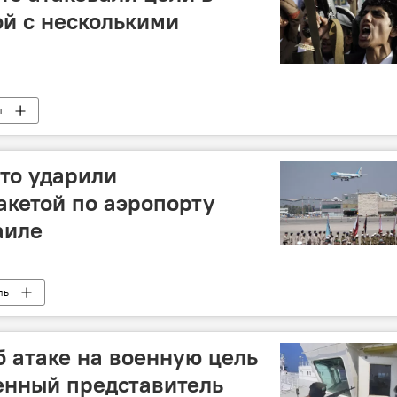
ой с несколькими
ы
что ударили
акетой по аэропорту
аиле
ль
б атаке на военную цель
оенный представитель