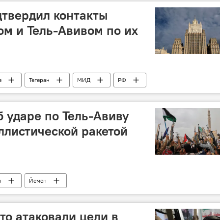
твердил контакты
ом и Тель-Авивом по их
е
Тегеран
МИД
РФ
б ударе по Тель-Авиву
ллистической ракетой
ы
Йемен
то атаковали цели в