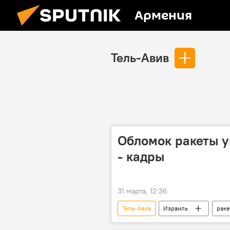
Армения
Тель-Авив
Обломок ракеты у
- кадры
31 марта, 12:36
Тель-Авив
Израиль
раке