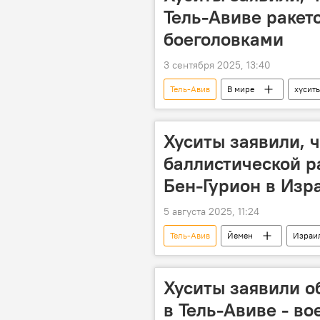
Тель-Авиве ракет
боеголовками
3 сентября 2025, 13:40
Тель-Авив
В мире
хусит
Хуситы заявили, 
баллистической р
Бен-Гурион в Изр
5 августа 2025, 11:24
Тель-Авив
Йемен
Израи
Хуситы заявили о
в Тель-Авиве - в