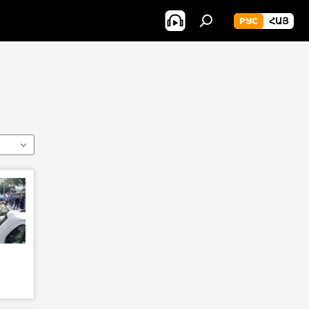
РУС
ՀԱՅ