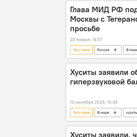
Глава МИД РФ под
Москвы с Тегеран
просьбе
20 января, 14:57
Тель-Авив
Россия
В мир
Хуситы заявили о
гиперзвуковой ба
13 сентября 2025, 10:43
Тель-Авив
В мире
хусит
Хуситы заявили, ч