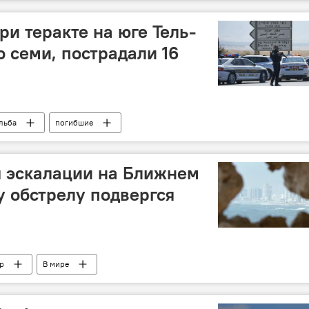
ри теракте на юге Тель-
о семи, пострадали 16
льба
погибшие
я эскалации на Ближнем
у обстрелу подвергся
р
В мире