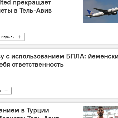
ited прекращает
еты в Тель-Авив
Израиль
ву с использованием БПЛА: йеменск
ебя ответственность
е
анием в Турции