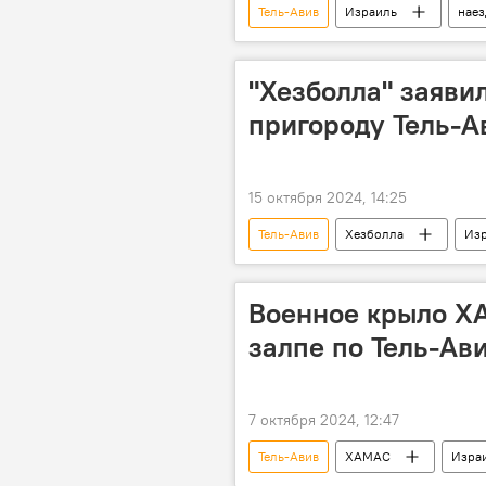
Тель-Авив
Израиль
наез
"Хезболла" заяви
пригороду Тель-А
15 октября 2024, 14:25
Тель-Авив
Хезболла
Из
Военное крыло Х
залпе по Тель-Ав
7 октября 2024, 12:47
Тель-Авив
ХАМАС
Изра