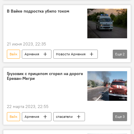
центр
Общество
Новости Армения
В Вайке подростка убило током
21 июня 2023, 22:35
Вайк
Армения
Новости Армения
Еще
2
Общество
Касым-Жомарт Токаев
Грузовик с прицепом сгорел на дороге
Ереван-Мегри
22 марта 2023, 22:55
Вайк
Армения
спасатели
Еще
3
грузовик
пожар