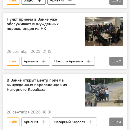
Вайк
Видео
Армения
Еще
2
Нагорный Карабах
переселенцы
Пункт приема в Вайке уже
обслуживает вынужденных
переселенцев из НК
26 сентября 2023, 21:13
Вайк
Армения
Новости Армения
Еще
2
Нагорный Карабах
переселенцы
В Вайке открыт центр приема
вынужденных переселенцев из
Нагорного Карабаха
26 сентября 2023, 18:31
Вайк
Армения
Нагорный Карабах
Еще
3