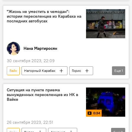
Происшествия и инциденты в Армении
ДТП
"Жизнь не уместить в чемодан":
истории переселенцев из Карабаха на
последних автобусах
Нана Мартиросян
30 сентября 2023, 22:09
Вайк
Нагорный Карабах
Горис
Еще
1
Общество
Ситуация на пункте приема
вынужденных переселенцев из НК в
Вайке
0:34
26 сентября 2023, 22:51