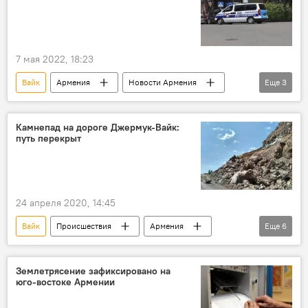
7 мая 2022, 18:23
Вайк
Армения
Новости Армения
Еще
3
Общество
тело
дом
Камнепад на дороге Джермук-Вайк:
путь перекрыт
24 апреля 2020, 14:45
Вайк
Происшествия
Армения
Еще
6
Общество
камнепад
Джермук
МЧС
Новости Армения
Землетрясение зафиксировано на
юго-востоке Армении
Происшествия и инциденты в Армении