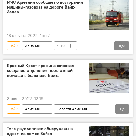
Происшествия и инциденты в Армении
МЧС Армении сообщает о возгорании
машины-газовоза на дороге Вайк-
Зедеа
16 августа 2022, 15:57
Вайк
Армения
МЧС
Еще
2
происшествие
Новости Армения
Красный Крест профинансировал
создание отделения неотложной
помощи в больнице Вайка
3 июля 2022, 12:19
Вайк
Армения
Новости Армения
Еще
1
красный крест
Тела двух человек обнаружены в
одном из домов Вайка